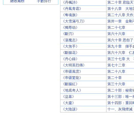
總收藏榜
字數排行
《丹楓詩》
第二十章 君臨天
《丹鳳青霜》
第十八章 大地
《奪魂旗》
第二十八章 天作
《大雪滿弓刀》
第卅一章 金剛
《獨尊劫》
第二十七章
《斷刃》
第六十六章
《蕩魔志》
第六十章 恩怨了
《大煞手》
第九十章 揮手
《斷腸花》
第六十六章 仁
《丹心錄》
第三十七章 大
《大明英烈傳》
第七十二章
《帝疆風雲》
第二十八章
《帝疆驚龍》
第二十章
《斷腸紅》
第三十六章
《地底奇人》
第二十部：秘密
《盜墓》
第十三部：唯一
《大廈》
第十四部：重回
《大陰謀》
十一、灰飛煙滅