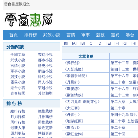
雲台書屋歡迎您
首頁
排行榜
武俠小說
言情
軍事
競技
靈異
港台
[0]
[A]
[B]
[C]
[D]
[E]
[F]
[G]
[H]
分類閱讀
全部文章
玄幻小說
文章名稱
武俠小說
都市小說
《獨行劍》
第三十二章 喜
言情小說
歷史小說
《刀影瑤姬》
第四十三章 世
軍事小說
網游小說
《帝疆爭雄記》
第三十六章 帝
競技小說
科幻小說
靈異小說
同人小說
《丹鳳針》
第三十章 無量
港台小言
穿越小說
《斷腸鏢》
第二十六章 終
青春校園
其他類型
《斷劍情俠》
第三十二章 劍
《刀刀見血·劍劍穿心》
第二六章 大戰
排 行 榜
《大江寒》
第二十章
總排行榜
總推薦榜
《丹青引》
第四十九章 緩兵
月排行榜
月推薦榜
《地獄紅顏》
第二十章 玄陰
周排行榜
周推薦榜
《斷流刀》
第二十章
最新入庫
最近更新
原創更新
轉載更新
《斷虹金鉤》
第三十回