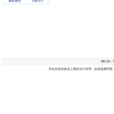
總收藏榜
字數排行
獨行劍 - 
本站內容由會員上傳並自行管理，如有版權問題，請與本站