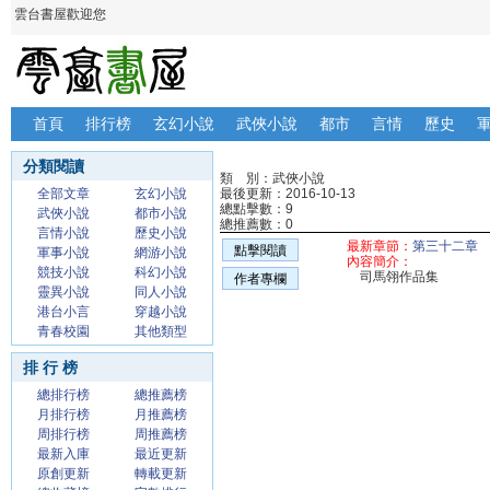
雲台書屋歡迎您
首頁
排行榜
玄幻小說
武俠小說
都市
言情
歷史
分類閱讀
類 別：武俠小說
全部文章
玄幻小說
最後更新：2016-10-13
總點擊數：9
武俠小說
都市小說
總推薦數：0
言情小說
歷史小說
最新章節：
第三十二章
點擊閱讀
軍事小說
網游小說
內容簡介：
競技小說
科幻小說
司馬翎作品集
作者專欄
靈異小說
同人小說
港台小言
穿越小說
青春校園
其他類型
排 行 榜
總排行榜
總推薦榜
月排行榜
月推薦榜
周排行榜
周推薦榜
最新入庫
最近更新
原創更新
轉載更新