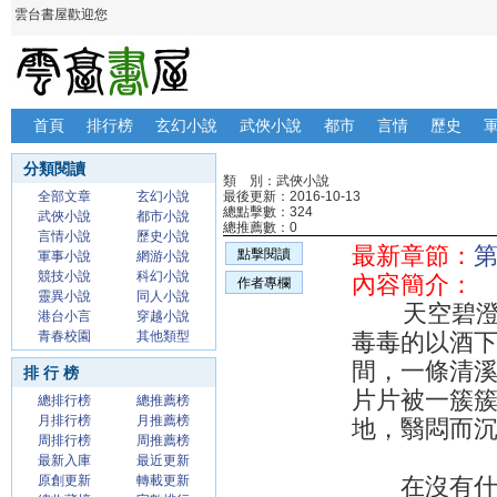
雲台書屋歡迎您
首頁
排行榜
玄幻小說
武俠小說
都市
言情
歷史
分類閱讀
類 別：武俠小說
全部文章
玄幻小說
最後更新：2016-10-13
總點擊數：324
武俠小說
都市小說
總推薦數：0
言情小說
歷史小說
最新章節：
第
點擊閱讀
軍事小說
網游小說
競技小說
科幻小說
內容簡介：
作者專欄
靈異小說
同人小說
天空碧澄如
港台小言
穿越小說
青春校園
其他類型
毒毒的以酒
間，一條清
排 行 榜
片片被一簇
總排行榜
總推薦榜
月排行榜
月推薦榜
地，翳悶而
周排行榜
周推薦榜
最新入庫
最近更新
原創更新
轉載更新
在沒有什麼