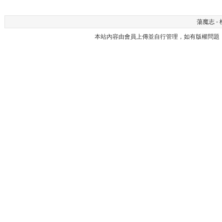
蕩魔志 - 
本站內容由會員上傳並自行管理，如有版權問題，請與本站