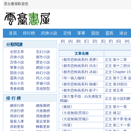
雲台書屋歡迎您
首頁
排行榜
武俠小說
言情
軍事
競技
靈異
港台
[0]
[A]
[B]
[C]
[D]
[E]
[F]
[G]
[H]
分類閱讀
全部文章
玄幻小說
文章名稱
武俠小說
都市小說
《都市恐怖病系列·異夢》
正文 第十二章
言情小說
歷史小說
《都市恐怖病系列·功夫》
正文 第十二部分
軍事小說
網游小說
《都市恐怖病系列·冰箱》
正文 Chapter 1
競技小說
科幻小說
靈異小說
同人小說
《等一個人咖啡》
正文 第十三章 
港台小言
穿越小說
《都市恐怖病系列·狼嚎》
正文 第16部分
青春校園
其他類型
《都市恐怖病系列·影子》
正文 第五章
《第六隻手指：白先勇散文
排 行 榜
正文 從小說到舞
精編》
總排行榜
總推薦榜
《黨校》
正文 第十一章
月排行榜
月推薦榜
《大道無痕(官痕)》
正文 補 記
周排行榜
周推薦榜
《大道無殤(官殤)》
正文 第十章 歌
最新入庫
最近更新
《待遇》
正文 第二十一章
原創更新
轉載更新