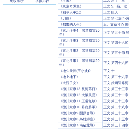
《單位》
正文 第十一章
總收藏榜
字數排行
《東京奇譚集》
正文 5、品川猴
《稻草人手記》
正文 巨人
《刀鋒》
正文 第七章(4-6)
《都市的人生》
五、文章寸心 編
《東北往事4：黑道風雲20
正文 第五十節 
年》
《東北往事3：黑道風雲20
正文 第四十六
年》
《東北往事2：黑道風雲20
正文 第五十節 
年》
《東北往事1：黑道風雲20
正文 第四十六
年》
《地久天長(王小波)》
正文 十
《地上地下》
正文 第二十六章
《大院子女》
正文 婚姻這條河
《德川家康13·長河落日》
正文 第三十三章
《德川家康12·大阪風雲》
正文 第三十一章
《德川家康11·王道無敵》
正文 第三十三章
《德川家康10·幕府將軍》
正文 第二十八章
《德川家康9·關原合戰》
正文 第三十三章
《德川家康8·梟雄歸塵》
正文 第三十五章
《德川家康7·南征北戰》
正文 第三十四章