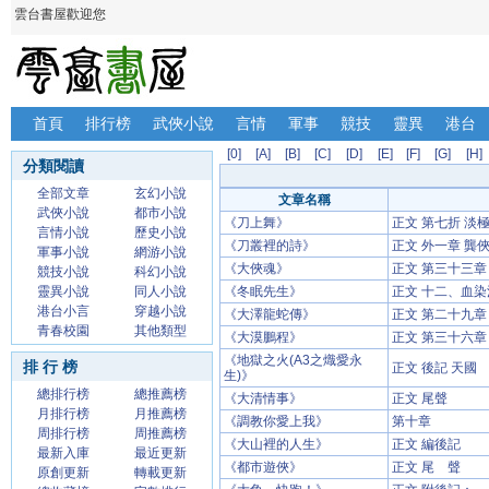
雲台書屋歡迎您
首頁
排行榜
武俠小說
言情
軍事
競技
靈異
港台
[0]
[A]
[B]
[C]
[D]
[E]
[F]
[G]
[H]
分類閱讀
全部文章
玄幻小說
文章名稱
武俠小說
都市小說
《刀上舞》
正文 第七折 淡
言情小說
歷史小說
《刀叢裡的詩》
正文 外一章 龔
軍事小說
網游小說
《大俠魂》
正文 第三十三章
競技小說
科幻小說
靈異小說
同人小說
《冬眠先生》
正文 十二、血
港台小言
穿越小說
《大澤龍蛇傳》
正文 第二十九章
青春校園
其他類型
《大漠鵬程》
正文 第三十六章
《地獄之火(A3之熾愛永
排 行 榜
正文 後記 天國
生)》
總排行榜
總推薦榜
《大清情事》
正文 尾聲
月排行榜
月推薦榜
《調教你愛上我》
第十章
周排行榜
周推薦榜
《大山裡的人生》
正文 編後記
最新入庫
最近更新
《都市遊俠》
正文 尾 聲
原創更新
轉載更新