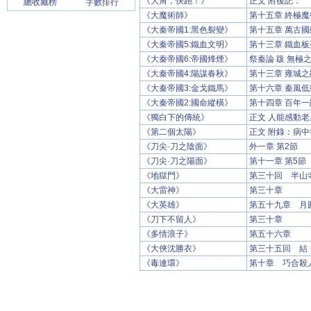
《大角，快跑！》
正文 附後記：
總收藏榜
字數排行
《大魔術師》
第十五章 終極魔
《大秦帝國1:黑色裂變》
第十五章 萬古國
《大秦帝國5:鐵血文明》
第十三章 鐵血板
《大秦帝國6:帝國烽煙》
祭秦論 跋 無極
《大秦帝國4:陽謀春秋》
第十三章 雍城之
《大秦帝國3:金戈鐵馬》
第十六章 秦風低
《大秦帝國2:國命縱橫》
第十四章 百年一
《獨白下的傳統》
正文 人能感動老
《第二個太陽》
正文 附錄：病中
《刀尖·刀之陰面》
外一章 第2節
《刀尖·刀之陽面》
第十一章 第5節
《地獄門》
第三十回 半山
《大雷神》
第三十章
《大英雄》
第五十九章 月
《刀下不留人》
第三十章
《多情浪子》
第五十六章
《大俠沈勝衣》
第三十五回 結
《毒連環》
第十章 巧合殺