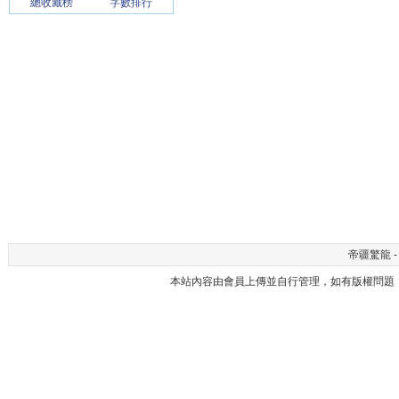
總收藏榜
字數排行
帝疆驚龍 - 
本站內容由會員上傳並自行管理，如有版權問題，請與本站