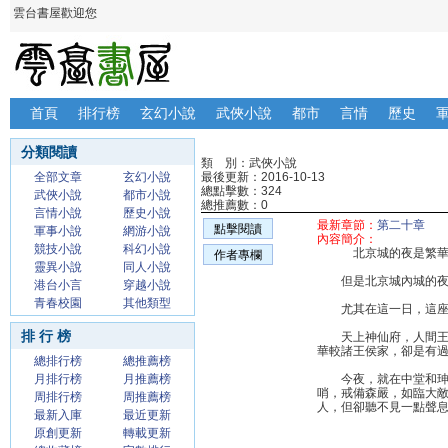
雲台書屋歡迎您
首頁
排行榜
玄幻小說
武俠小說
都市
言情
歷史
分類閱讀
類 別：武俠小說
全部文章
玄幻小說
最後更新：2016-10-13
總點擊數：324
武俠小說
都市小說
總推薦數：0
言情小說
歷史小說
最新章節：
第二十章
點擊閱讀
軍事小說
網游小說
內容簡介：
競技小說
科幻小說
北京城的夜是繁華
作者專欄
靈異小說
同人小說
但是北京城內城的夜
港台小言
穿越小說
青春校園
其他類型
尤其在這一日，這座大
排 行 榜
天上神仙府，人間王侯
華較諸王侯家，卻是有
總排行榜
總推薦榜
月排行榜
月推薦榜
今夜，就在中堂和珅的
哨，戒備森嚴，如臨大
周排行榜
周推薦榜
人，但卻聽不見一點聲
最新入庫
最近更新
原創更新
轉載更新