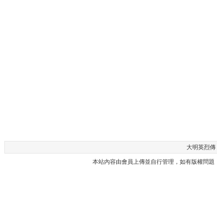
大明英烈傳 -
本站內容由會員上傳並自行管理，如有版權問題，請與本站