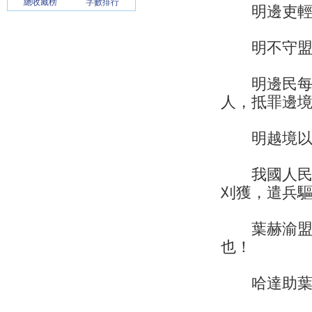
總收藏榜
字數排行
明邊吏輕用
明不守盟約
明邊民每歲
人，抵罪邊
明越境以兵
我國人民，
刈獲，遣兵
葉赫渝盟召
也！
哈達助葉赫