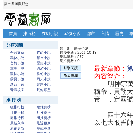
雲台書屋歡迎您
首頁
排行榜
玄幻小說
武俠小說
都市
言情
歷史
分類閱讀
類 別：武俠小說
全部文章
玄幻小說
最後更新：2016-10-13
總點擊數：577
武俠小說
都市小說
總推薦數：0
言情小說
歷史小說
最新章節：
點擊閱讀
軍事小說
網游小說
競技小說
科幻小說
內容簡介：
作者專欄
靈異小說
同人小說
明神宗萬曆
港台小言
穿越小說
青春校園
其他類型
稱帝，貝勒
帝」，定國
排 行 榜
總排行榜
總推薦榜
月排行榜
月推薦榜
四十六年，
周排行榜
周推薦榜
以七大恨誓
最新入庫
最近更新
原創更新
轉載更新