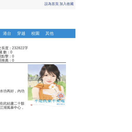
設為首頁
加入收藏
港台
穿越
校園
其他
長度：232822字
藏 數：0
周點擊：0
周推薦：0
水功再好，內功
在此結廬二十餘
江湖風暴中心，