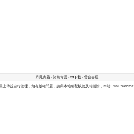
丹鳳青霜 - 諸葛青雲 - txt下載 - 雲台書屋
上傳並自行管理，如有版權問題，請與本站聯繫以便及時刪除，本站Email: webmaster@