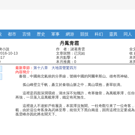
說
都市
言情
歷史
軍事
網游
競技
科幻
靈異
同人
丹鳳青霜
俠小說
作 者：諸葛青雲
全文
16-10-13
文章狀態：已完結
收 
17
本月點擊：4
本
0
本月推薦：0
本
最新章節：
第十八章 大地雷聲驚四方
內容簡介：
秦嶺，中國南北氣侯的分界線，號稱中國的阿爾卑斯山。雄奇而神秘。
孤山峰壁立千帆，矗立於秦嶺山脈之中，萬山環抱，蒼翠欲滴。
這裡是四面深澗環繞，湖水深不知幾許，奇寒徹骨，為萬載寒潭，任你
再強，一旦落入這萬載寒潭，鐵定有死無生。
這裡遊人不達鮮戶有履及，本當潭沒無聞。一柱奇觀引來了一位奇客，
載，由於這位奇客身為武林至尊，統領天下黑白兩道，因而這裡注定要成為
孤雲峰亦因此將名聞天下。