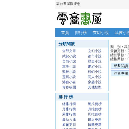
雲台書屋歡迎您
首頁
排行榜
玄幻小說
武俠小
分類閱讀
類 別：武
全部文章
玄幻小說
最後更新：20
總點擊數：3
武俠小說
都市小說
總推薦數：
言情小說
歷史小說
點擊閱讀
軍事小說
網游小說
競技小說
科幻小說
作者專欄
靈異小說
同人小說
港台小言
穿越小說
青春校園
其他類型
排 行 榜
總排行榜
總推薦榜
月排行榜
月推薦榜
周排行榜
周推薦榜
最新入庫
最近更新
原創更新
轉載更新