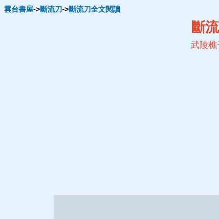
雲台書屋
->
斷流刀
->
斷流刀全文閱讀
斷流
武陵樵