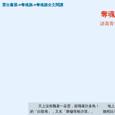
雲台書屋
->
奪魂旗
->
奪魂旗全文閱讀
奪魂
諸葛青
天上沒有飄著一朵雲，卻飛著許多鳥！ 地上
的「白龍堆」，又名「庫穆塔格沙漠」。 雖然比不