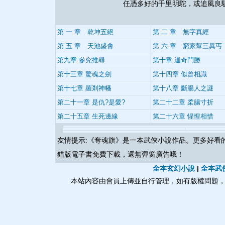
任憑多好的千里明駝，或追風良
第 一 章 乾坤五絕
第 二 章 無字真經
第 五 章 天池盛會
第 六 章 窮家幫三異丐
第九章 參究推尋
第十章 逞奇鬥勝
第十三章 驚魂之劍
第十四章 似曾相識
第十七章 羅剎神幡
第十八章 斷腸人之謎
第二十一章 是仇?是愛?
第二十二章 柔腸寸折
第二十五章 生死邊緣
第二十六章 惺惺相惜
友情提示:《
奪魂旗
》是一本武俠小說作品。更多好看
錯版電子書免費下載，還無彈窗廣告哦！
全本玄幻小說
|
全本武
本站內容由會員上傳並自行管理，如有版權問題，請與本站聯