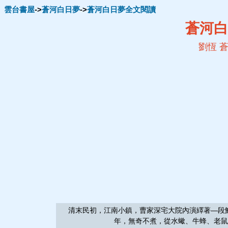
雲台書屋
->
蒼河白日夢
->
蒼河白日夢全文閱讀
蒼河白
劉恆
蒼
清末民初，江南小鎮，曹家深宅大院內演繹著—段鮮
年，無奇不煮，從水蠍、牛蜂、老鼠