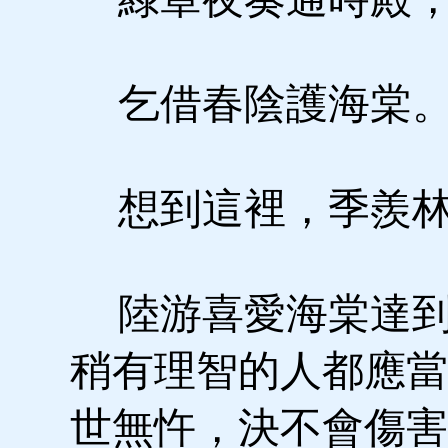
乞借春陰護海棠
想到這裡，季羨林
陸游喜愛海棠達到
稍有理智的人都應當
世無忤，決不會傷害