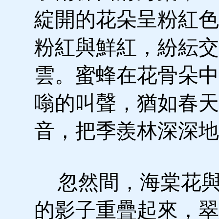
綻開的花朵呈粉紅色
粉紅與鮮紅，紛紜交
雲。蜜蜂在花骨朵中
嗡的叫聲，猶如春天
音，把季羨林深深地
忽然間，海棠花與
的影子重疊起來，翠