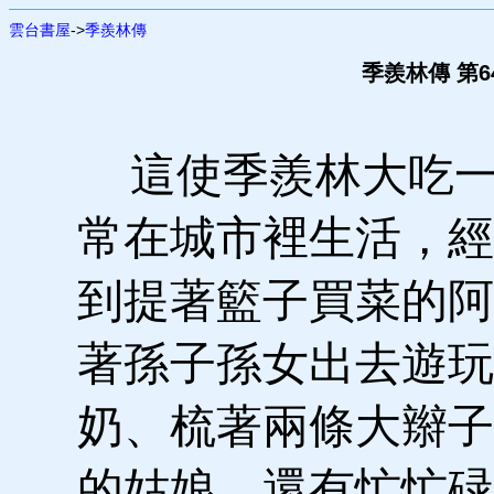
雲台書屋
->
季羨林傳
季羨林傳 第6
這使季羨林大吃一
常在城市裡生活，經
到提著籃子買菜的阿
著孫子孫女出去遊玩
奶、梳著兩條大辮子
的姑娘、還有忙忙碌