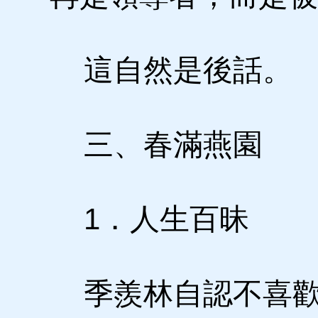
這自然是後話。
三、春滿燕園
1．人生百昧
季羨林自認不喜歡