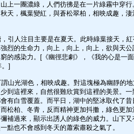
，山上一團濃綠，人們彷彿是在一片綠霧中穿行
。秋天，楓葉變紅，與蒼松翠柏，相映成趣，淒
。
，引人注目主要是在夏天。此時綠葉接天，紅
比強烈的生命力，向上，向上，向上，欲與天公
窮的感染力。[《幽徑悲劇》，《我的心是一面
。]
謂山光湖色，相映成趣。對這塊極為幽靜的地
很少到這裡來，自然很難欣賞到這裡的美景。一
都會有白雪覆蓋。而平日，湖中的堅冰取代了昔
，而松柏、冬青，反而精神更加抖擻，綠色更加
手彌補過來，顯示出誘人的綠色的威力。山下又
然一點也不會感到冬天的蕭索肅殺之氣了。