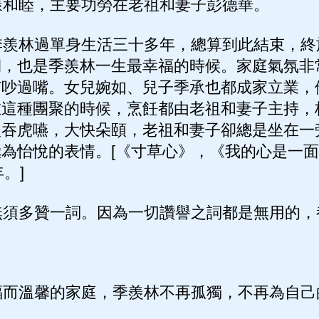
和睦，主要功勞在老祖和妻子彭德華。
羨林過單身生活三十多年，總算到此結束，終
期，也是季羨林一生最幸福的時候。家庭氣氛非
有吵過嘴。女兒婉如、兒子季承也都成家立業，
在這種團聚的時候，烹飪都由老祖和妻子主持，
狼吞虎嚥，大快朵頤，老祖和妻子卻總是坐在一
為怡悅的表情。[《寸草心》，《我的心是一面
。]
須多贊一詞。因為一切讚譽之詞都是無用的，
而溫馨的家庭，季羨林不再孤獨，不再為自己