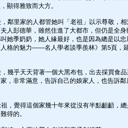
裡，顯得雅致而大方。
，鄰里家的人都管她叫「老祖」以示尊敬，相
而夫人彭德華，雖然住進了大都市，但仍是全身
叫她季奶奶，她人緣最好，也是因為總是以忠
人格的魅力——名人學者談季羨林》第5頁，延邊
，幾乎天天背著一個大黑布包，出去採買食品
個家，非常滿意，告訴自己的娘家人，也告訴鄰
祖，覺得這個家幾十年來從沒有半點齟齬，總
為難得的。