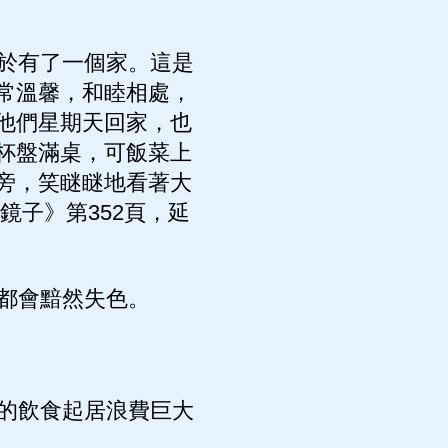
於有了一個家。這是
常溫馨，和睦相處，
他們星期天回家，也
杯盤滿桌，可飯菜上
旁，笑瞇瞇地看著大
鏡子》第352頁，延
都會黯然失色。
的飲食起居浪費巨大