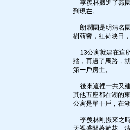
季羨林搬進了燕園
到現在。
朗潤園是明清名園
樹蓊鬱，紅荷映日
13公寓就建在這
牆，再過了馬路，
第一戶房主。
後來這裡一共又建
其他五座都在湖的東
公寓是單干戶，在
季羨林剛搬來之時
天裡盛開著荷花。