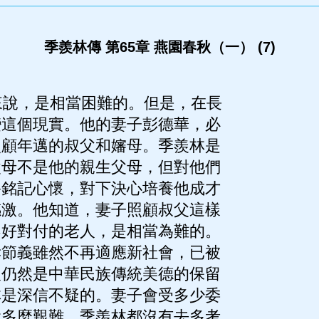
季羨林傳 第65章 燕園春秋（一） (7)
說，是相當困難的。但是，在長
變這個現實。他的妻子彭德華，必
照顧年邁的叔父和嬸母。季羨林是
父母不是他的親生父母，但對他們
終銘記心懷，對下決心培養他成才
感激。他知道，妻子照顧叔父這樣
不好對付的老人，是相當為難的。
孝節義雖然不再適應新社會，已被
人仍然是中華民族傳統美德的保留
林是深信不疑的。妻子會受多少委
會多麼艱難，季羨林都沒有去多考