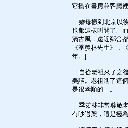
它擺在書房兼客廳
嬸母搬到北京以後
也都這樣叫開了。
滿古風，遠近鄰舍都
《季羨林先生》，《
年。]
自從老祖來了之後
美談。老祖進了這
是很孝順的」。
季羨林非常尊敬老
有吵過架，這是極