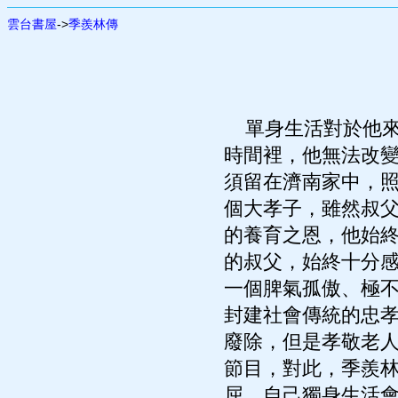
雲台書屋
->
季羨林傳
單身生活對於他來
時間裡，他無法改
須留在濟南家中，
個大孝子，雖然叔
的養育之恩，他始
的叔父，始終十分
一個脾氣孤傲、極
封建社會傳統的忠
廢除，但是孝敬老
節目，對此，季羨
屈，自己獨身生活