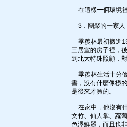
在這樣一個環境裡
3．團聚的一家人
季羨林最初搬進1
三居室的房子裡，
到北大特殊照顧，
季羨林生活十分儉
書，沒有什麼像樣
是後來才買的。
在家中，他沒有什
文竹、仙人掌、蘿
色澤鮮麗，而且也