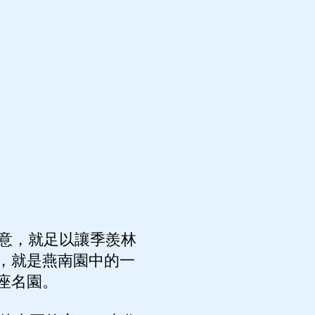
意，就足以讓季羨林
，就是燕南園中的一
座名園。