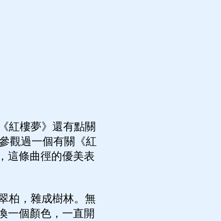
《紅樓夢》還有點關
，參觀過一個有關《紅
，這條曲徑的優美表
翠柏，雜成樹林。無
換一個顏色，一直開