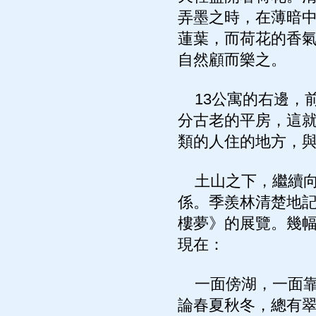
弄墨之時，在薄暗
蓮葉，而荷花的香
自然顧而樂之。
13公寓的右邊，
分古老的平房，這
類的人住的地方，
土山之下，繼續向
係。季羨林清楚地記
樓夢》的展覽。幾
現在：
一面傍湖，一面靠
論春夏秋冬，總有