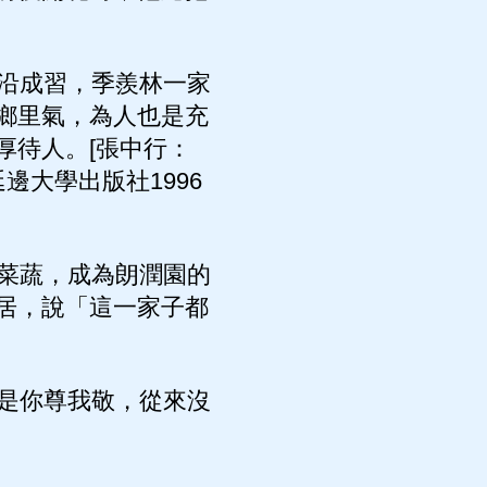
沿成習，季羨林一家
鄉里氣，為人也是充
厚待人。[張中行：
大學出版社1996
菜蔬，成為朗潤園的
居，說「這一家子都
是你尊我敬，從來沒