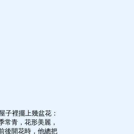
屋子裡擺上幾盆花：
季常青，花形美麗，
前後開花時，他總把