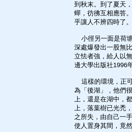
到秋末。到了夏天
蟬，彷彿互相應答
乎讓人不辨四時了
小徑另一面是荷塘
深處爆發出一股無
立怯者強，給人以無
邊大學出版社1996年
這樣的環境，正可
為「後湖」，他們
上，還是在湖中，
上，落葉樹已光禿
之所失，由自己一
使人置身其間，竟