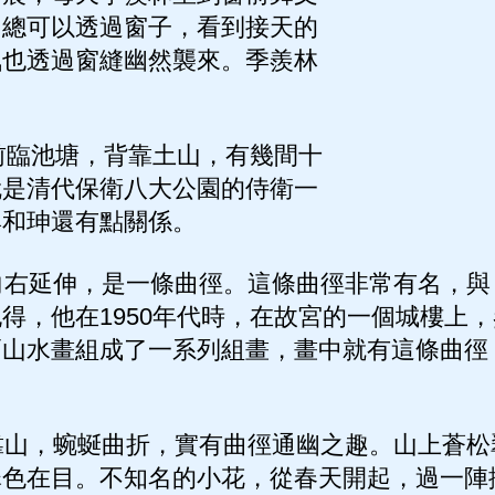
中總可以透過窗子，看到接天的
氣也透過窗縫幽然襲來。季羨林
前臨池塘，背靠土山，有幾間十
就是清代保衛八大公園的侍衛一
與和珅還有點關係。
右延伸，是一條曲徑。這條曲徑非常有名，與
得，他在1950年代時，在故宮的一個城樓上
幅山水畫組成了一系列組畫，畫中就有這條曲徑
山，蜿蜒曲折，實有曲徑通幽之趣。山上蒼松
翠色在目。不知名的小花，從春天開起，過一陣