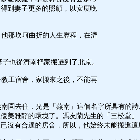
母得到妻子更多的照顧，以安度晚
他那坎坷曲折的人生歷程，在濟
妻子也從濟南把家搬遷到了北京。
教工宿舍，家搬來之後，不能再
南園去住，光是「燕南」這個名字所具有的詩
裡優美雅靜的環境了。馮友蘭先生的「三松堂」
裡已沒有合適的房舍，所以，他始終未能搬進這