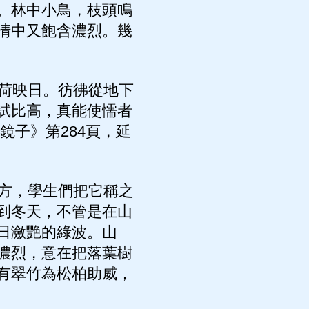
。林中小鳥，枝頭鳴
清中又飽含濃烈。幾
荷映日。彷彿從地下
試比高，真能使懦者
鏡子》第284頁，延
方，學生們把它稱之
到冬天，不管是在山
日瀲艷的綠波。山
濃烈，意在把落葉樹
有翠竹為松柏助威，