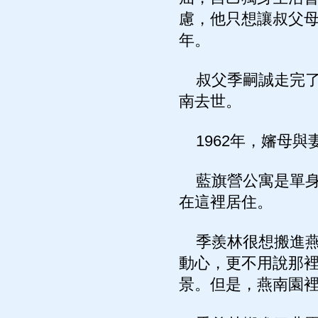
慮，他只想讓叔父
年。
叔父季嗣誠走完了
南去世。
1962年，嬸母與
藍旗營公寓是單身
在這裡居住。
季羨林很想搬進燕
動心，更不用說那
景。但是，燕南園