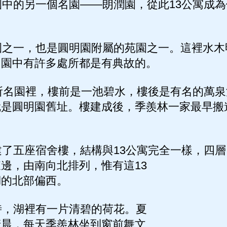
中的另一個名園——朗潤園，從此13公寓成為
之一，也是圓明園附屬的苑園之一。這裡水木
，園中有許多處所都是有典故的。
所名園裡，樓前是一池碧水，樓後是有名的萬泉
就是圓明園舊址。樓建成後，季羨林一家最早搬
了五座宿舍樓，結構與13公寓完全一樣，四層
邊，由南向北排列，惟有這13
湖的北部偏西。
，湖裡有一片清碧的荷花。夏
清晨，每天季羨林坐到窗前舞文