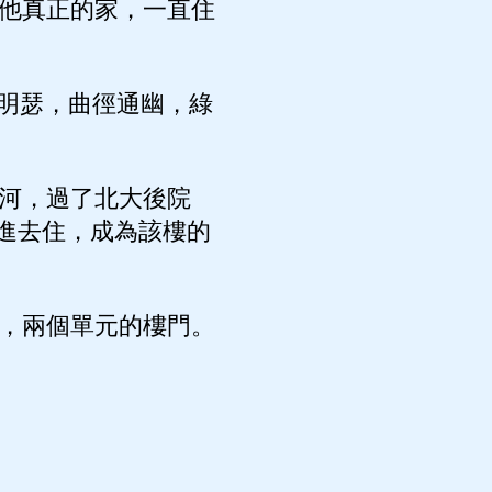
他真正的家，一直住
明瑟，曲徑通幽，綠
河，過了北大後院
進去住，成為該樓的
，兩個單元的樓門。