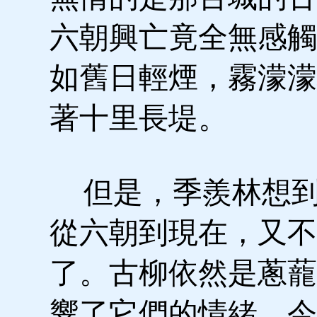
六朝興亡竟全無感觸
如舊日輕煙，霧濛濛
著十里長堤。
但是，季羨林想到
從六朝到現在，又不
了。古柳依然是蔥蘢
響了它們的情緒。今