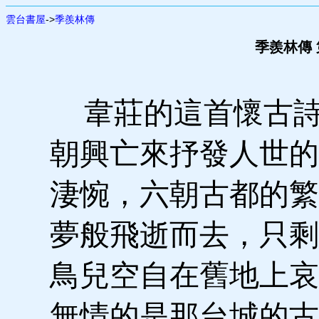
雲台書屋
->
季羨林傳
季羨林傳 第
韋莊的這首懷古詩
朝興亡來抒發人世的
淒惋，六朝古都的繁
夢般飛逝而去，只剩
鳥兒空自在舊地上哀
無情的是那台城的古