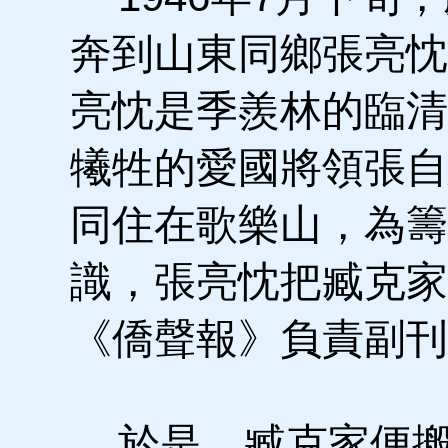
奔到山東同鄉張亮忱
亮忱是季羨林的臨清
犧牲的愛國將領張自
同住在歌樂山，為籌
識，張亮忱把臧克家
《僑聲報》負責副刊
於是，臧克家便搬