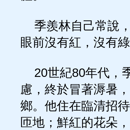
季羨林自己常說，
眼前沒有紅，沒有綠
20世紀80年代，
慮，終於冒著溽暑，
鄉。他住在臨清招待
匝地；鮮紅的花朵，