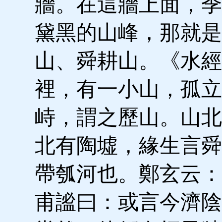
牆。在這牆上面，季
黛黑的山峰，那就是
山、舜耕山。《水經
裡，有一小山，孤立
峙，謂之歷山。山北
北有陶墟，緣生言舜
帶瓠河也。鄭玄云：
甫謐曰：或言今濟陰