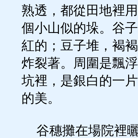
熟透，都從田地裡用
個小山似的垛。谷子
紅的；豆子堆，褐褐
炸裂著。周圍是飄浮
坑裡，是銀白的一片
的美。
谷穗攤在場院裡曬