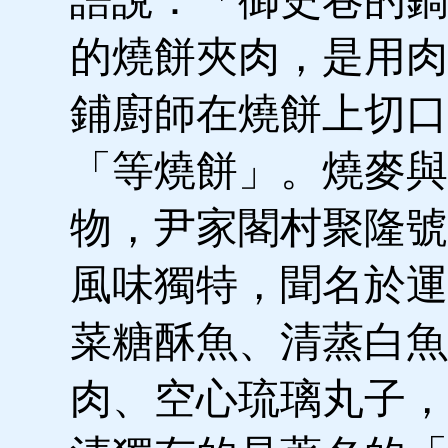
的燒餅夾肉，是用肉
鋪廚師在燒餅上切口
「等燒餅」。燒麥與
物，尹家閣村聚隆號
風味獨特，聞名於運
菜糖酥魚、清蒸白魚
肉、空心琉璃丸子，