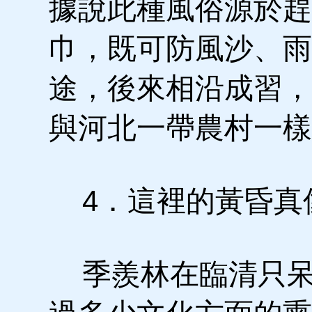
據說此種風俗源於趕
巾，既可防風沙、雨
途，後來相沿成習，
與河北一帶農村一樣
4．這裡的黃昏真
季羨林在臨清只呆