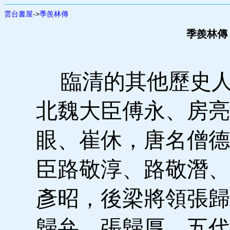
雲台書屋
->
季羨林傳
季羨林傳 
臨清的其他歷史人
北魏大臣傅永、房亮
眼、崔休，唐名僧德
臣路敬淳、路敬潛、
彥昭，後梁將領張歸
歸弁、張歸厚，五代