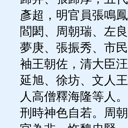
彥超，明官員張鳴鳳
閻閎、周朝瑞、左良
夢庚、張振秀、市民
袖王朝佐，清大臣汪
延旭、徐坊、文人王
人高僧釋海隆等人。
刑時神色自若。周朝