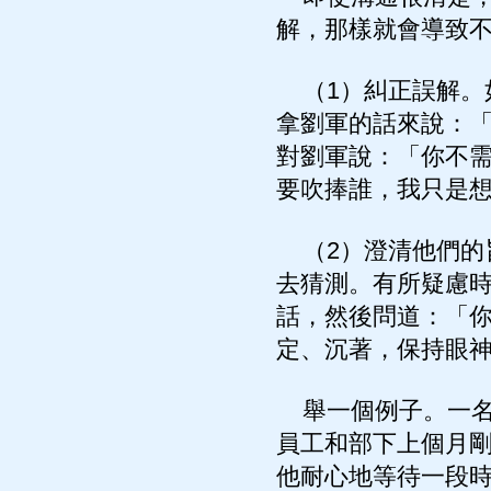
解，那樣就會導致
（1）糾正誤解。
拿劉軍的話來說：
對劉軍說：「你不
要吹捧誰，我只是
（2）澄清他們的
去猜測。有所疑慮
話，然後問道：「
定、沉著，保持眼
舉一個例子。一名
員工和部下上個月
他耐心地等待一段