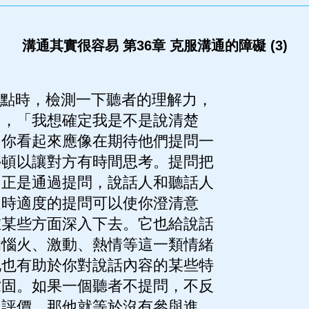
溝通其實很容易 第36章 克服溝通的障礙 (3)
觀點時，檢測一下聽者的理解力，
如，「我想確定我是不是說清楚
」你看起來應像在期待他們提問一
停頓以讓對方有時間思考。提問把
，正是通過提問，說話人和聽話人
適時適度的提問可以使你澄清意
在某些方面深入下去。它也給說話
的惱火、激動、熱情等這一類情緒
他也有助於你對說話內容的某些特
鞏固。如果一個聽者不提問，不反
出評價，那他就等於沒有參與進