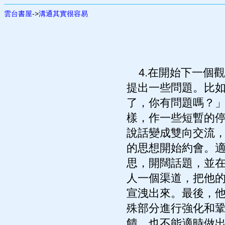
雲台書屋
->
溝通其實很容易
4.在開始下一個
提出一些問題。比
了，你有問題嗎？
樣，作一些短暫的
說話變成雙向交流
的思想開始約會。
思，開闊話題，並
人一個渠道，把他
宣洩出來。最後，
殊部分進行強化和
饋，也不能適時做