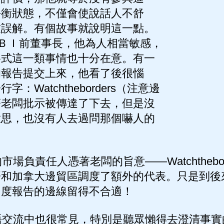
平衡狀態，不僅會使說話人不舒
致誤解。有個故事就說明這一點。
ＦＢＩ前董事長，他為人相當敏感，
格式這一類事情也十分在意。有一
的報告提交上來，他看了後很惱
：Watchtheborders（注意邊
著老闆批示被傳達了下去，但是沒
意思，也沒有人去過問那個嚇人的
負責任人憑著老闆的旨意——Watchthebor
哥和加拿大邊貿區調度了額外的代表。只是到後
月度報告的邊線留得不合適！
交流中也很常見，特別是聽眾懶得去澄清事實