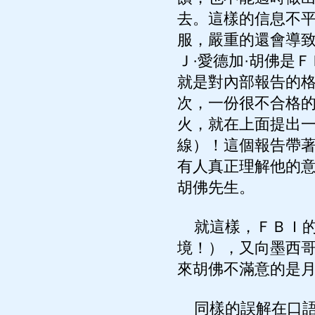
去。這樣的信息不
服，嚴重的還會導
Ｊ·愛德加·胡佛是
就是對內部報告的
次，一份很不合格
火，就在上面提出一行字
線）！這個報告帶
有人真正理解他的
胡佛先生。
就這樣，ＦＢＩ的市場
境！），又向墨西
來胡佛不滿意的是
同樣的誤解在口語