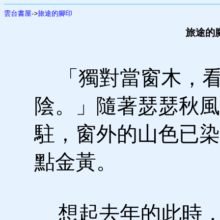
雲台書屋
->
旅途的腳印
旅途的腳
「獨對當窗木，看
陰。」隨著瑟瑟秋風
駐，窗外的山色已染
點金黃。
想起去年的此時，