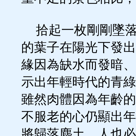
拾起一枚剛剛墜落
的葉子在陽光下發出
緣因為缺水而發暗、
示出年輕時代的青綠
雖然肉體因為年齡的
不服老的心仍顯出年
將歸落塵土，人也必