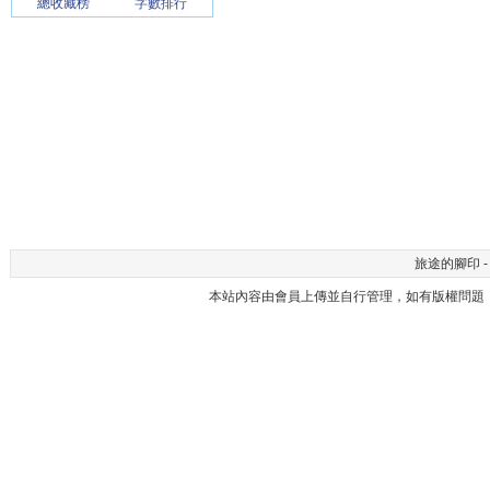
總收藏榜
字數排行
旅途的腳印 - 
本站內容由會員上傳並自行管理，如有版權問題，請與本站