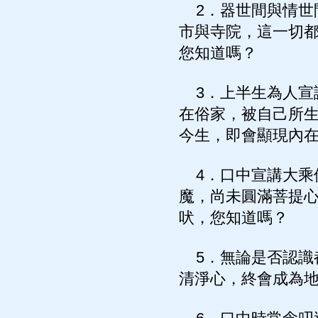
2．器世間與情世
市與寺院，這一切
您知道嗎？
3．上半生為人宣
在俗家，被自己所
今生，即會顯現內
4．口中宣講大乘
魔，尚未圓滿菩提
吠，您知道嗎？
5．無論是否認識
清淨心，終會成為