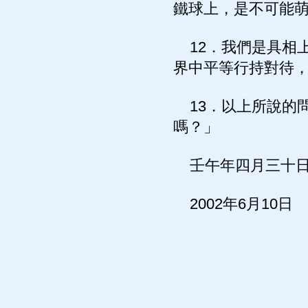
鐵球上，是不可能
12．我們是具相
界中平等行持對待
13．以上所說的
嗎？」
壬午年四月三十
2002年6月10日