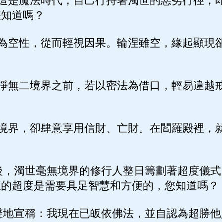
這是魔法時代，自己行持著濁世的惡劣行徑，
您知道嗎？
為空性，從而輕視因果。輪涅雖空，緣起顯現
淨無二境界之前，若以密法為借口，輕易違越
境界，卻肆意享用信財、亡財。在閻羅殿裡，
？
後，濁世毫無境界的修行人整日籌劃著超度儀式
正的超度是需要具足智慧和方便的，您知道嗎？
聲地宣稱：我現在已皈依佛法，並自認為超勝他