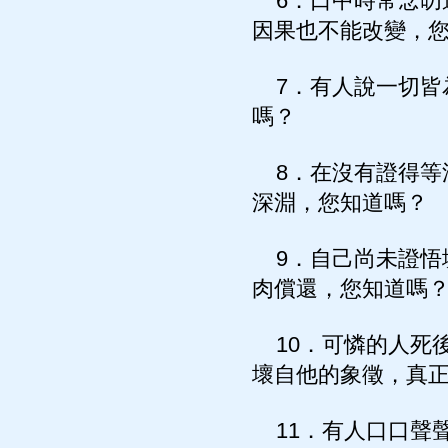
6．口中時常念叨
因果也不能改變，
7．有人說一切皆
嗎？
8．在沒有證得等
深淵，您知道嗎？
9．自己尚未證悟
肉償還，您知道嗎
10．可憐的人死
壞自他的象徵，真
11．有人口口聲