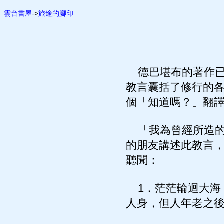
雲台書屋
->
旅途的腳印
德巴堪布的著作已
教言囊括了修行的
個「知道嗎？」翻
「我為曾經所造的
的朋友講述此教言
聽聞：
1．茫茫輪迴大海
人身，但人年老之