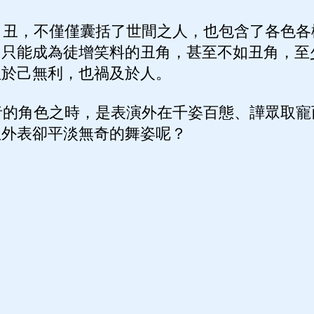
丑，不僅僅囊括了世間之人，也包含了各色各
，只能成為徒增笑料的丑角，甚至不如丑角，至
但於己無利，也禍及於人。
的角色之時，是表演外在千姿百態、譁眾取寵
但外表卻平淡無奇的舞姿呢？