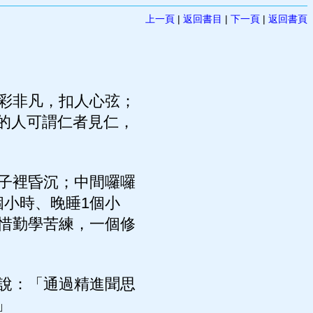
上一頁
|
返回書目
|
下一頁
|
返回書頁
彩非凡，扣人心弦；
的人可謂仁者見仁，
子裡昏沉；中間囉囉
個小時、晚睡1個小
不惜勤學苦練，一個修
說：「通過精進聞思
」