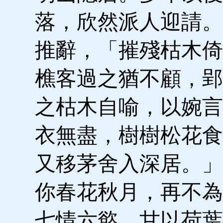
落，欣然派人迎請。
推辭，「摧殘枯木倚
樵客過之猶不顧，郢
之枯木自喻，以婉言
衣無盡，樹樹松花食
又移茅舍入深居。」
你春花秋月，再不為
七情六慾，甘以荷葉