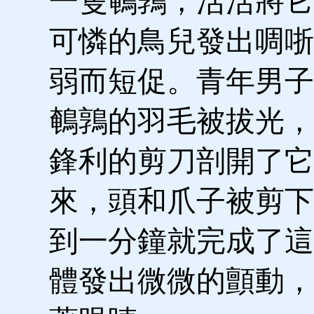
一隻鵪鶉，活活將它
可憐的鳥兒發出啁哳
弱而短促。青年男子
鵪鶉的羽毛被拔光，
鋒利的剪刀剖開了它
來，頭和爪子被剪下
到一分鐘就完成了這
體發出微微的顫動，