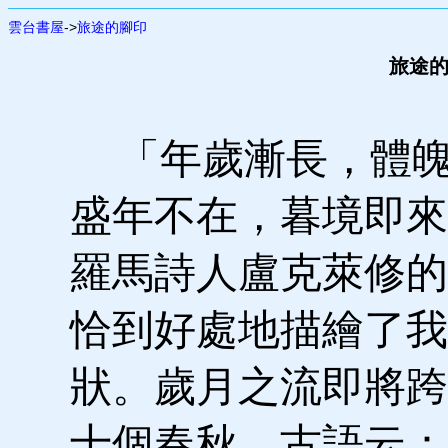
雲台書屋
->
旅途的腳印
旅途的
「年歲漸長，體魄
盛年不在，暮境即來
羅馬詩人盧克萊修的
恰到好處地描繪了我
狀。歲月之流即將跨
十個春秋，古語云：