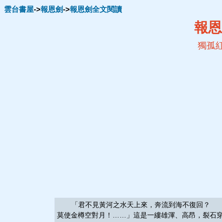
雲台書屋
->
報恩劍
->
報恩劍全文閱讀
報恩
獨孤
「君不見黃河之水天上來，奔流到海不復回？ 
莫使金樽空對月！……」這是一縷雄渾、高昂，裂