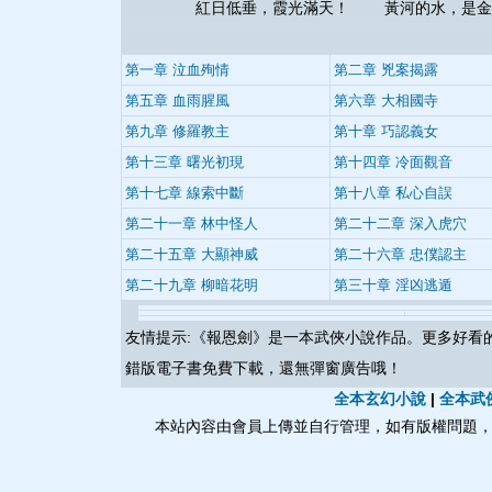
紅日低垂，霞光滿天！ 黃河的水，是金
第一章 泣血殉情
第二章 兇案揭露
第五章 血雨腥風
第六章 大相國寺
第九章 修羅教主
第十章 巧認義女
第十三章 曙光初現
第十四章 冷面觀音
第十七章 線索中斷
第十八章 私心自誤
第二十一章 林中怪人
第二十二章 深入虎穴
第二十五章 大顯神威
第二十六章 忠僕認主
第二十九章 柳暗花明
第三十章 淫凶逃遁
友情提示:《
報恩劍
》是一本武俠小說作品。更多好看
錯版電子書免費下載，還無彈窗廣告哦！
全本玄幻小說
|
全本武
本站內容由會員上傳並自行管理，如有版權問題，請與本站聯