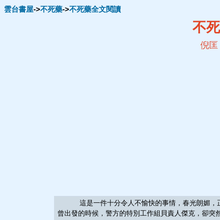
雲台書屋
->
不死藥
->
不死藥全文閱讀
不死
倪匡
這是一件十分令人不愉快的事情，春光朗媚，正是
曾出發的時候，警方的特別工作組貝責人傑克，卻突