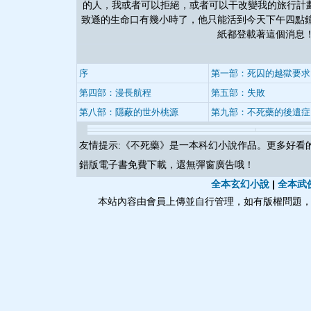
的人，我或者可以拒絕，或者可以干改變我的旅行計
致遜的生命口有幾小時了，他只能活到今天下午四點
紙都登載著這個消息
序
第一部：死囚的越獄要求
第四部：漫長航程
第五部：失敗
第八部：隱蔽的世外桃源
第九部：不死藥的後遺症
友情提示:《
不死藥
》是一本科幻小說作品。更多好看
錯版電子書免費下載，還無彈窗廣告哦！
全本玄幻小說
|
全本武
本站內容由會員上傳並自行管理，如有版權問題，請與本站聯