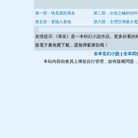
第一部：快見面的筆友
第二部：出色之極的信件
第五部：冒險入基地
第六部：主理亞洲最大電
友情提示:《
筆友
》是一本科幻小說作品。更多好看的
版電子書免費下載，還無彈窗廣告哦！
全本玄幻小說
|
全本武
本站內容由會員上傳並自行管理，如有版權問題，請與本站聯