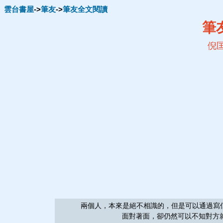
雲台書屋
->
筆友
->
筆友全文閱讀
筆
倪
兩個人，本來是絕不相識的，但是可以通過寫信而
面對著面，卻仍然可以不知對方