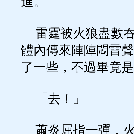
進。
雷霆被火狼盡數吞
體內傳來陣陣悶雷聲
了一些，不過畢竟是
「去！」
蕭炎屈指一彈，火