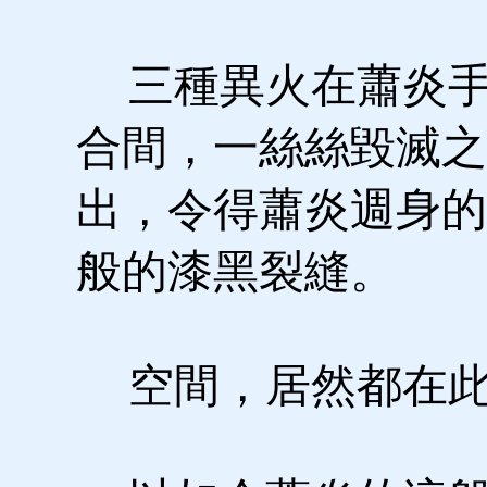
三種異火在蕭炎手
合間，一絲絲毀滅之
出，令得蕭炎週身的
般的漆黑裂縫。
空間，居然都在此