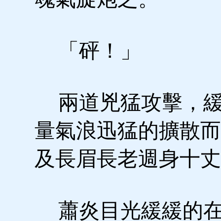
「砰！」
兩道兇猛攻擊，緩
量氣浪迅猛的擴散而
及長眉長老週身十丈
蕭炎目光緩緩的在