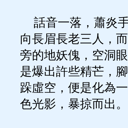
話音一落，蕭炎手
向長眉長老三人，而
旁的地妖傀，空洞眼
是爆出許些精芒，腳
跺虛空，便是化為一
色光影，暴掠而出。