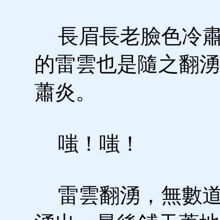
長眉長老臉色冷肅
的雷雲也是隨之翻湧
蕭炎。
嗤！嗤！
雷雲翻湧，無數道