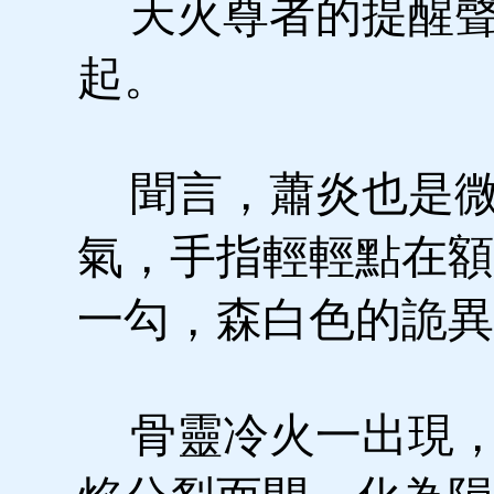
天火尊者的提醒聲
起。
聞言，蕭炎也是微
氣，手指輕輕點在額
一勾，森白色的詭異
骨靈冷火一出現，