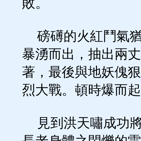
敗。
磅礡的火紅鬥氣猶
暴湧而出，抽出兩丈
著，最後與地妖傀狠
烈大戰。頓時爆而起
見到洪天嘯成功將
長老身體之閃爍的雷