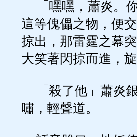
「嘿嘿，蕭炎。你
這等傀儡之物，便交
掠出，那雷霆之幕突
大笑著閃掠而進，旋
「殺了他」蕭炎銀
嘯，輕聲道。