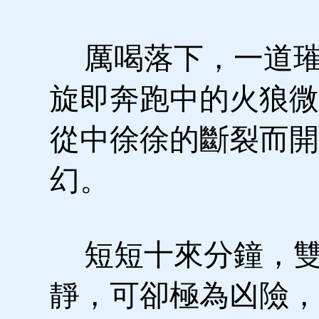
厲喝落下，一道璀
旋即奔跑中的火狼微
從中徐徐的斷裂而開
幻。
短短十來分鐘，雙
靜，可卻極為凶險，