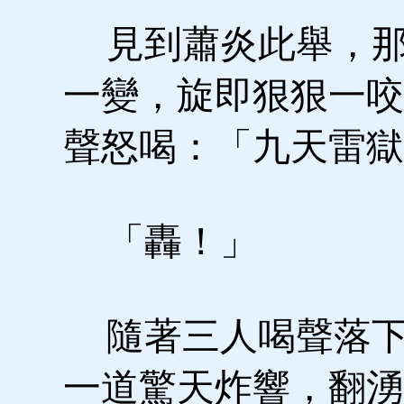
見到蕭炎此舉，那
一變，旋即狠狠一咬
聲怒喝：「九天雷獄
「轟！」
隨著三人喝聲落下
一道驚天炸響，翻湧