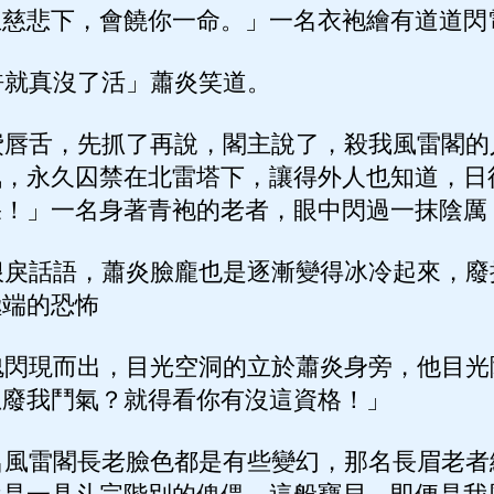
主慈悲下，會饒你一命。」一名衣袍繪有道道閃
就真沒了活」蕭炎笑道。
唇舌，先抓了再說，閣主說了，殺我風雷閣的
氣，永久囚禁在北雷塔下，讓得外人也知道，日
果！」一名身著青袍的老者，眼中閃過一抹陰厲
戾話語，蕭炎臉龐也是逐漸變得冰冷起來，廢
極端的恐怖
閃現而出，目光空洞的立於蕭炎身旁，他目光
想廢我鬥氣？就得看你有沒這資格！」
風雷閣長老臉色都是有些變幻，那名長眉老者