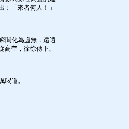
出：「來者何人！」
瞬間化為虛無，遠遠
從高空，徐徐傳下。
厲喝道。