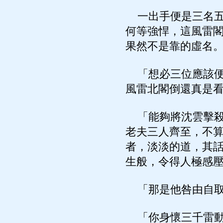
一出手便是三名五
何等強悍，這風雷
果然不是靠的虛名
「想必三位應該便
風雷北閣倒還真是
「能夠將沈雲擊殺
老夫三人齊至，不
者，淡淡的道，其
生般，令得人極感
「那是他咎由自取
「你身懷三千雷動