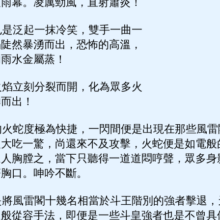
破雨幕。凌厲勁風，直射蕭炎！
是泛起一抹冷笑，雙手一曲一
焰陡然暴湧而出，恐怖的高溫，
的雨水金屬蒸！
焰立刻分裂而開，化為眾多火
湧而出！
火蛇度極為快捷，一閃間便是出現在那些風雷
人大吃一驚，尚還來不及攻擊，火蛇便是如電般
眾人胸膛之，當下只聽得一道道悶哼聲，眾多身
著胸口。呻吟不斷。
將風雷閣十幾名相當於斗王階別的強者擊退，
這般從容手法，即便是一些斗皇強者也是不曾具