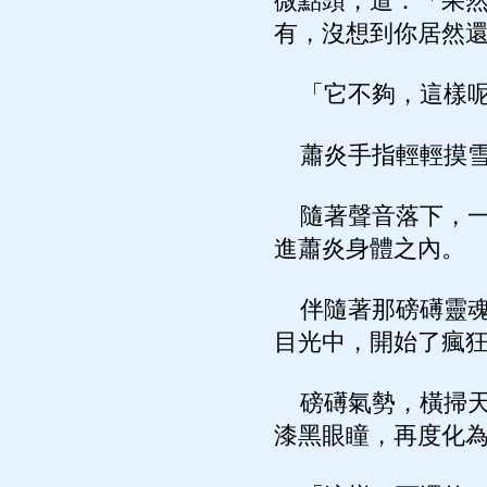
微點頭，道：「果
有，沒想到你居然
「它不夠，這樣呢
蕭炎手指輕輕摸雪
隨著聲音落下，一
進蕭炎身體之內。
伴隨著那磅礡靈魂
目光中，開始了瘋
磅礡氣勢，橫掃天
漆黑眼瞳，再度化