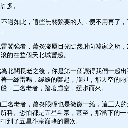
了許多。
不過如此，這些無關緊要的人，便不用再了，
。」
雷閣強者，蕭炎凌厲目光陡然射向韓家之所，
滾滾的在整個天北城響起。
為北閣長老之後，你是第一個讓得我們一起出
帶著一絲雷鳴，緩緩的響起，旋即，那天空的雨
一般，三名老者，踏著虛空，緩步而來。
三名老者，蕭炎眼瞳也是微微一縮，這三人的
其所料。恐怕都是五星斗宗，甚至，那當下的一
是打到了五星斗宗巔峰的層次。