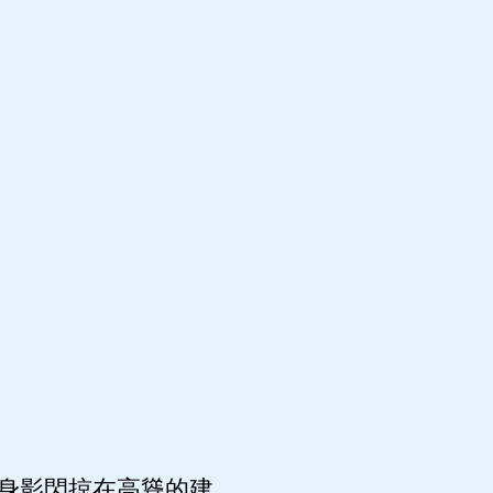
身影閃掠在高聳的建