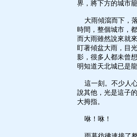
界，將下方的城市
大雨傾瀉而下，落
時間，整個城市，
而大雨雖然說來就
盯著傾盆大雨，目
影，很多人都未曾
明知道天北城已是
這一刻。不少人心
說其他，光是這子
大拇指。
咻！咻！
雨幕彷彿連接了整