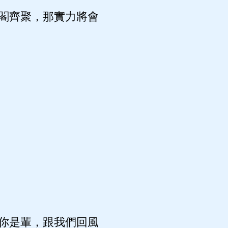
閣齊聚，那實力將會
你是輩，跟我們回風