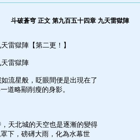
斗破蒼穹 正文 第九百五十四章 九天雷獄陣
天雷獄陣【第二更！】
天雷獄陣
如流星般，眨眼間便是出現在了
為一道略顯削瘦的身影。
，天北城的天空也是逐漸的變得
籠罩下，磅礡大雨，化為水幕世