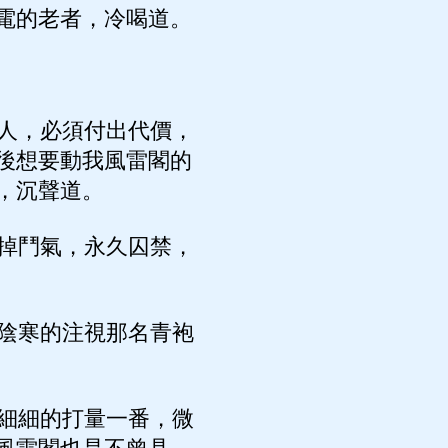
電的老者，冷喝道。
人，必須付出代價，
後想要動我風雷閣的
，沉聲道。
掉鬥氣，永久囚禁，
陰寒的注視那名青袍
細細的打量一番，微