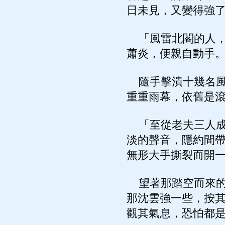
日未見，又變得強
「風雷北閣的人，
蕭炎，便親自動手
隨手擊潰十幾名風
重重雨幕，依舊是
「至從老夫三人成
淡的聲音，隱約間
無形大手撕裂而開
望著那踏空而來的
那沈雲強一些，按
觀其氣息，恐怕都