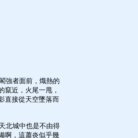
閣強者面前，熾熱的
的竄近，火尾一甩，
影直接從天空墜落而
天北城中也是不由得
備啊，這蕭炎似乎幾