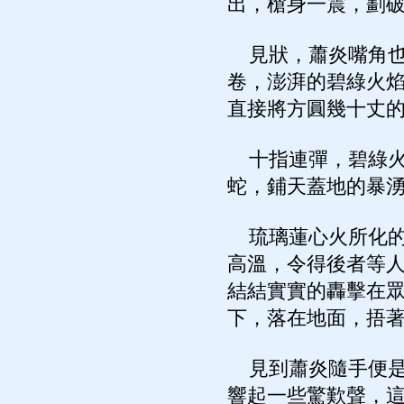
出，槍身一震，劃
見狀，蕭炎嘴角也
卷，澎湃的碧綠火
直接將方圓幾十丈
十指連彈，碧綠火
蛇，鋪天蓋地的暴
琉璃蓮心火所化的
高溫，令得後者等
結結實實的轟擊在
下，落在地面，捂
見到蕭炎隨手便是
響起一些驚歎聲，