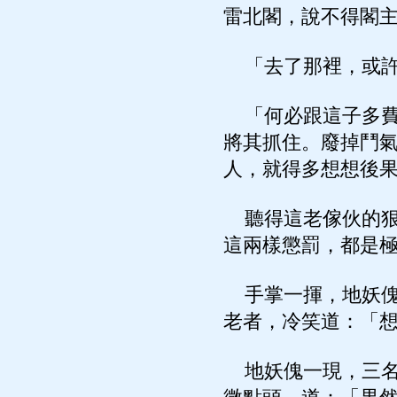
雷北閣，說不得閣
「去了那裡，或許
「何必跟這子多費
將其抓住。廢掉鬥
人，就得多想想後
聽得這老傢伙的狠
這兩樣懲罰，都是
手掌一揮，地妖傀
老者，冷笑道：「
地妖傀一現，三名