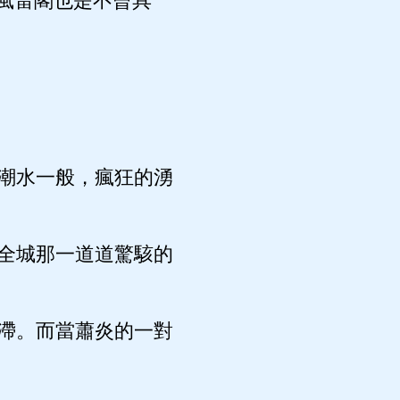
風雷閣也是不曾具
潮水一般，瘋狂的湧
全城那一道道驚駭的
滯。而當蕭炎的一對