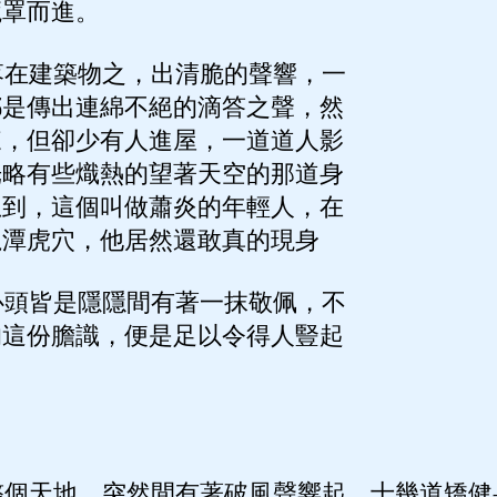
籠罩而進。
在建築物之，出清脆的聲響，一
都是傳出連綿不絕的滴答之聲，然
來，但卻少有人進屋，一道道人影
光略有些熾熱的望著天空的那道身
想到，這個叫做蕭炎的年輕人，在
龍潭虎穴，他居然還敢真的現身
頭皆是隱隱間有著一抹敬佩，不
的這份膽識，便是足以令得人豎起
個天地，突然間有著破風聲響起，十幾道矯健