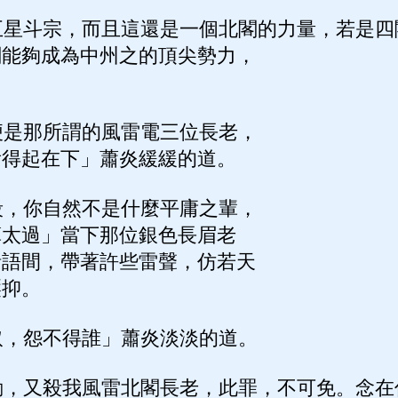
星斗宗，而且這還是一個北閣的力量，若是四
閣能夠成為中州之的頂尖勢力，
。
是那所謂的風雷電三位長老，
看得起在下」蕭炎緩緩的道。
，你自然不是什麼平庸之輩，
算太過」當下那位銀色長眉老
話語間，帶著許些雷聲，仿若天
壓抑。
，怨不得誰」蕭炎淡淡的道。
，又殺我風雷北閣長老，此罪，不可免。念在