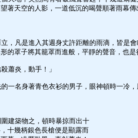
的望著天空的人影，一道低沉的喝聲順著雨幕傳
立，凡是進入其週身丈許距離的雨滴，皆是會
無形的罩子將其籠罩而進般，平靜的聲音，也是
殺蕭炎，動手！」
的一名身著青色衣衫的男子，眼神頓時一冷，
圍建築物之，頓時暴掠而出十
抖，十幾柄銀色長槍便是顯露而