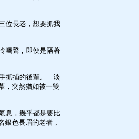
三位長老，想要抓我
冷喝聲，即便是隔著
手抓捕的後輩。」淡
幕，突然猶如被一雙
氣息，幾乎都是要比
名銀色長眉的老者，