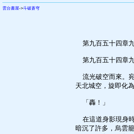
雲台書屋
->
斗破蒼穹
第九百五十四章九
第九百五十四章九
流光破空而來。宛
天北城空，旋即化
「轟！」
在這道身影現身時
暗沉了許多，烏雲