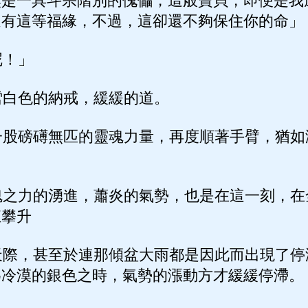
然是一具斗宗階別的傀儡，這般寶貝，即便是我
還有這等福緣，不過，這卻還不夠保住你的命」
！」
白色的納戒，緩緩的道。
股磅礡無匹的靈魂力量，再度順著手臂，猶如
之力的湧進，蕭炎的氣勢，也是在這一刻，在
狂攀升
際，甚至於連那傾盆大雨都是因此而出現了停
為冷漠的銀色之時，氣勢的漲動方才緩緩停滯。