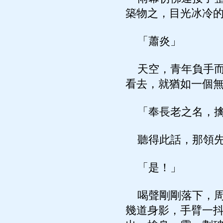
築物之，目光冰冷
「蕭炎」
天空，青年負手而
看去，就猶如一個
「奉長老之名，擒
聽得此話，那領先
「是！」
喝聲剛剛落下，周
幾道身影，手臂一