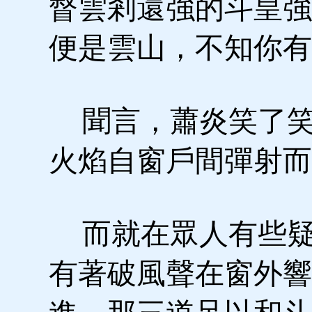
督雲剎還強的斗皇強
便是雲山，不知你有
聞言，蕭炎笑了笑
火焰自窗戶間彈射而
而就在眾人有些疑
有著破風聲在窗外響