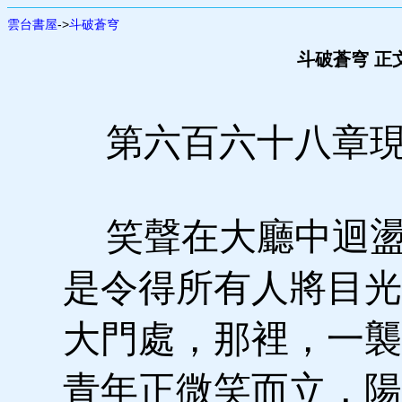
雲台書屋
->
斗破蒼穹
斗破蒼穹 正
第六百六十八章
笑聲在大廳中迴盪
是令得所有人將目光
大門處，那裡，一襲
青年正微笑而立，陽