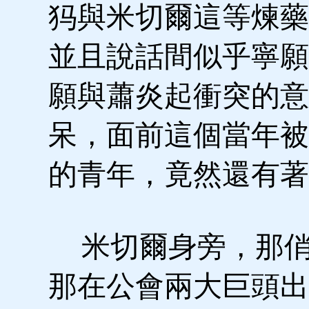
犸與米切爾這等煉藥
並且說話間似乎寧願
願與蕭炎起衝突的意
呆，面前這個當年被
的青年，竟然還有著
米切爾身旁，那俏
那在公會兩大巨頭出