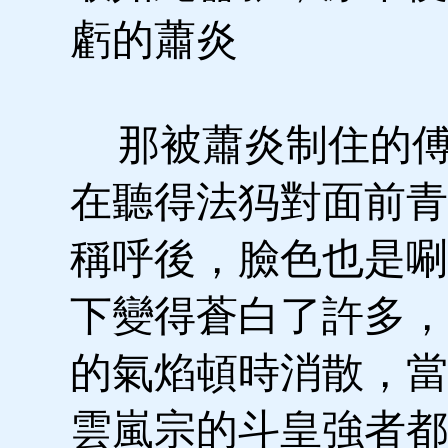
虧的蕭炎
那被蕭炎制住的傅
在聽得法犸對面前青
稱呼後，臉色也是唰
下變得蒼白了許多，
的氣焰頓時消散，當
雲嵐宗的斗皇強者都