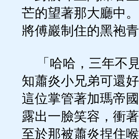
芒的望著那大廳中。
將傅巖制住的黑袍青
「哈哈，三年不見
知蕭炎小兄弟可還好
這位掌管著加瑪帝國
露出一臉笑容，衝著
至於那被蕭炎捏住喉