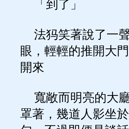
「到了」
法犸笑著說了一聲
眼，輕輕的推開大門
開來
寬敞而明亮的大廳
罩著，幾道人影坐於