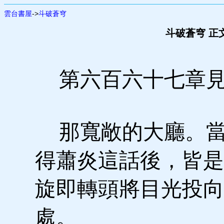
雲台書屋
->
斗破蒼穹
斗破蒼穹 正
第六百六十七章
那寬敞的大廳。當
得蕭炎這話後，皆是
旋即轉頭將目光投向
處。