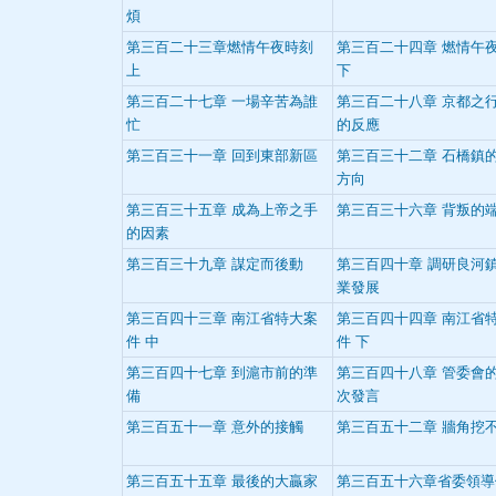
煩
第三百二十三章燃情午夜時刻
第三百二十四章 燃情午
上
下
第三百二十七章 一場辛苦為誰
第三百二十八章 京都之
忙
的反應
第三百三十一章 回到東部新區
第三百三十二章 石橋鎮
方向
第三百三十五章 成為上帝之手
第三百三十六章 背叛的
的因素
第三百三十九章 謀定而後動
第三百四十章 調研良河
業發展
第三百四十三章 南江省特大案
第三百四十四章 南江省
件 中
件 下
第三百四十七章 到滬市前的準
第三百四十八章 管委會
備
次發言
第三百五十一章 意外的接觸
第三百五十二章 牆角挖
第三百五十五章 最後的大贏家
第三百五十六章省委領導