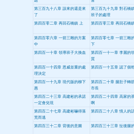
題
會
第三百九十八章 該來的還是來
第三百九十九章 對石橋
了
班子的處理
第四百零二章 再回石橋鎮 上
第四百零三章 再回石橋鎮
第四百零六章 一箭三雕的方案
第四百零七章 一箭三雕
中
下
第四百一十章 領導班子大換血
第四百一十一章 李麗的
質
第四百一十四章 恩威並重的處
第四百一十五章 認了個
理決定
第四百一十九章 現代版的柳下
第四百二十章 腿肚子轉
惠
市長
第四百二十三章 高建彬的承諾
第四百二十四章 高家的
一定會兌現
啊
第四百二十七章 高建彬嚇得落
第四百二十八章 情人的
荒而逃
第四百三十二章 背後的意圖
第四百三十三章 扯後腿