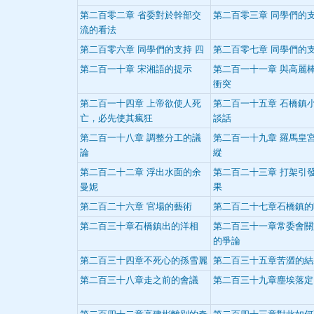
第二百零二章 省委對於幹部交
第二百零三章 同學們的支
流的看法
第二百零六章 同學們的支持 四
第二百零七章 同學們的支
第二百一十章 宋湘語的提示
第二百一十一章 與高麗
衝突
第二百一十四章 上帝欲使人死
第二百一十五章 石橋鎮
亡，必先使其瘋狂
談話
第二百一十八章 調整分工的議
第二百一十九章 羅馬皇
論
縱
第二百二十二章 浮出水面的余
第二百二十三章 打架引
曼妮
果
第二百二十六章 官場的藝術
第二百二十七章石橋鎮的
第二百三十章石橋鎮出的洋相
第二百三十一章常委會關
的爭論
第二百三十四章不死心的孫雪麗
第二百三十五章苦澀的結
第二百三十八章走之前的會議
第二百三十九章塵埃落定