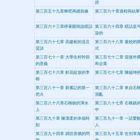
持
第三百五十九章舞吧再續前緣
第三百六十章過程與結果
第三百六十三章睜著眼睛說瞎話
第三百六十四章 瞎話是
染的
第三百六十七章 高建彬的流言
第三百六十八章 黨校的
蜚語
式
第三百七十一章 大學生村幹部
第三百七十二章 迎接外
的意義
和企業
第三百七十六章 鮮花綻放的李
第三百七十七章 陳錫坤
榕
第三百八十一章 新書記的第一
第三百八十二章 來自石
把火
混亂
第三百八十六章石橋鎮的渾水
第三百八十七章 石橋鎮
上
中
第三百九十章 陳潔柔的幸福時
第三百九十一章 一語驚
刻
人
第三百九十四章 調控房價的問
第三百九十五章 告別單