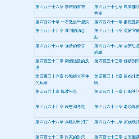
第四百三十六章 李榕的睿智
第四百三十七章 農業部
肯定
第四百四十章 一石激起千層浪
第四百四十一章 群魔亂
第四百四十四章 遲到的消息
第四百四十五章 冤家宜
結
第四百四十八章 強勢的發言
第四百四十九章 居安思
綢繆
第四百五十二章 兩個議題的反
第四百五十三章 移情別
應
第四百五十六章 停職檢查事件
第四百五十七章 這都什
的延續
啊
第四百六十章 風波平息
第四百六十一章 組織談
第四百六十四章 表態和考題
第四百六十五章 老領導
第四百六十八章 高建彬出招了
第四百六十九章 家族既
第四百七十二章 肖家的對策
第四百七十三章 公安廳