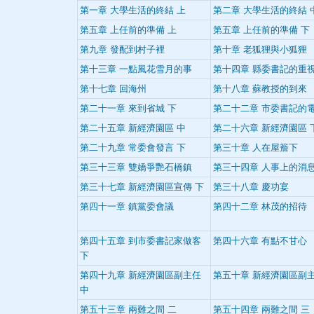
第一章 大學生活的終結 上
第二章 大學生活的終結 
第五章 上任前的準備 上
第五章 上任前的準備 下
第九章 發配到村子裡
第十章 老狐狸與小狐狸
第十三章 一點風花雪月的事
第十四章 縣委書記的重
第十七章 回海州
第十八章 蘇教授的到來
第二十一章 來到省城 下
第二十二章 市委書記的
第二十五章 新經濟園區 中
第二十六章 新經濟園區 
第二十九章 常委會發言 下
第三十章 人在屋簷下
第三十三章 雙嬌爭艷石橋鎮
第三十四章 人事上的消
第三十七章 新經濟園區宣傳 下
第三十八章 慶功宴
第四十一章 鎮黨委會議
第四十二章 林茂的招待
第四十五章 到市委書記家做客
第四十六章 有點不甘心
下
第四十九章 新經濟園區副主任
第五十章 新經濟園區副主
中
第五十三章 兩難之間 二
第五十四章 兩難之間 三