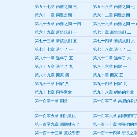
第五十七章 兩難之間 六
第五十八章 兩難之間 七
第六十一章 兩難之間 十
第六十二章 兩難之間 十
第六十五章 兩難之間 十四
第六十六章 兩難之間 十
第六十九章 新鎮規劃 一
第七十章 新鎮規劃 二
第七十三章 新鎮規劃 五
第七十四章 新鎮規劃 六
第七十七章 過年了 一
第七十八章 過年了 二
第八十一章 過年了 五
第八十二章 過年了 六
第八十五章 過年了 九
第八十六章 回家 一
第八十九章 回家 四
第九十章 回家 五
第九十三章 回家 八
第九十四章 回家 九
第九十七章 同學聚會
第九十八章 網絡的力量
第一百零一章 開會
第一百零二章 高層的看
第一百零五章 刑訊逼供
第一百零六章 副總理來
第一百零九章 周國林火了
第一百一十章 領導們的
第一百一十三章 黨校學習
第一百一十四章 班長之