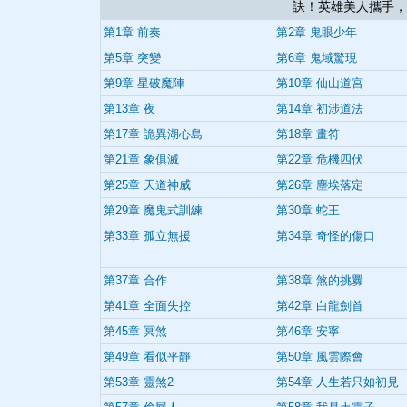
訣！英雄美人攜手，
第1章 前奏
第2章 鬼眼少年
第5章 突變
第6章 鬼域驚現
第9章 星破魔陣
第10章 仙山道宮
第13章 夜
第14章 初涉道法
第17章 詭異湖心島
第18章 畫符
第21章 象俱滅
第22章 危機四伏
第25章 天道神威
第26章 塵埃落定
第29章 魔鬼式訓練
第30章 蛇王
第33章 孤立無援
第34章 奇怪的傷口
第37章 合作
第38章 煞的挑釁
第41章 全面失控
第42章 白龍劍首
第45章 冥煞
第46章 安寧
第49章 看似平靜
第50章 風雲際會
第53章 靈煞2
第54章 人生若只如初見