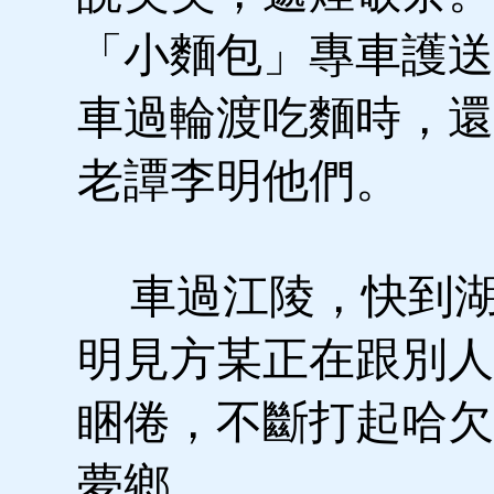
「小麵包」專車護送
車過輪渡吃麵時，還
老譚李明他們。
車過江陵，快到湖
明見方某正在跟別人
睏倦，不斷打起哈欠
夢鄉……