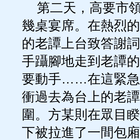
第二天，高要市領
幾桌宴席。在熱烈的
的老譚上台致答謝詞
手躡腳地走到老譚的
要動手……在這緊急
衝過去為台上的老譚
圍。方某則在眾目睽
下被拉進了一間包廂