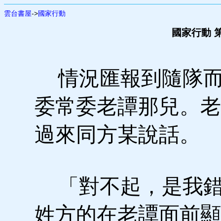
雲台書屋
->
國家行動
國家行動 第
情況匯報到隨隊而
委常委老譚那兒。老
過來同方某說話。
「對不起，是我錯
姓方的在老譚面前顯