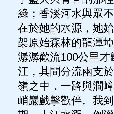
綠；香溪河水與眾不
在於她的水源，她始
架原始森林的龍潭埡
潺潺歡流100公里才
江，其間分流兩支於
嶺之中，一路與澗嶂
峭巖戲擊歡伴。我到