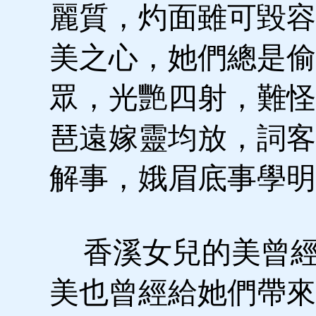
麗質，灼面雖可毀容
美之心，她們總是偷
眾，光艷四射，難怪
琶遠嫁靈均放，詞客
解事，娥眉底事學明
香溪女兒的美曾經
美也曾經給她們帶來