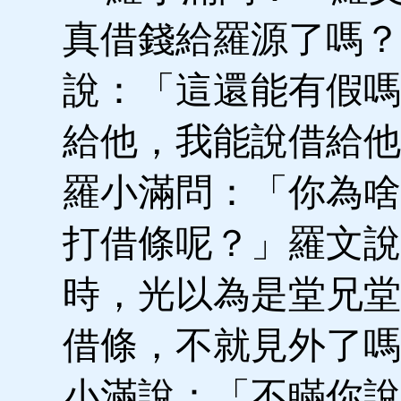
真借錢給羅源了嗎？
說：「這還能有假嗎
給他，我能說借給他
羅小滿問：「你為啥
打借條呢？」羅文說
時，光以為是堂兄堂
借條，不就見外了嗎
小滿說：「不瞞你說