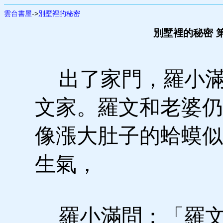
雲台書屋
->
別墅裡的秘密
別墅裡的秘密 第
出了家門，羅小滿
文家。羅文和老婆仍
像漲大肚子的蛤蟆似
生氣，
羅小滿問：「羅文