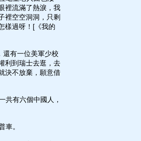
眼裡流滿了熱淚，我
子裡空空洞洞，只剩
怎樣過呀！[《我的
，還有一位美軍少校
權利到瑞士去逛，去
就決不放棄，願意借
一共有六個中國人，
普車。