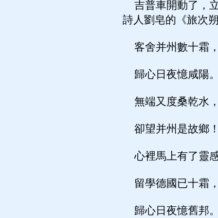
吉普車開動了，立
詩人劉皂的《旅次
客舍并州數十霜
歸心日夜憶咸陽
無端又度桑乾水
卻望并州是故鄉
心裡馬上有了靈感
留學德國已十霜
歸心日夜憶舊邦