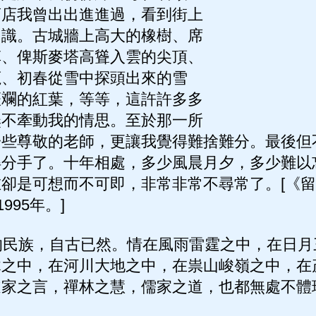
商店我曾出出進進過，看到街上
相識。古城牆上高大的橡樹、席
草、俾斯麥塔高聳入雲的尖頂、
鹿、初春從雪中探頭出來的雪
斑斕的紅葉，等等，這許許多多
無不牽動我的情思。至於那一所
一些尊敬的老師，更讓我覺得難捨難分。最後但
得分手了。十年相處，多少風晨月夕，多少難以
卻是可想而不可即，非常非常不尋常了。[《留
995年。]
民族，自古已然。情在風雨雷霆之中，在日月
木之中，在河川大地之中，在祟山峻嶺之中，在
道家之言，禪林之慧，儒家之道，也都無處不體