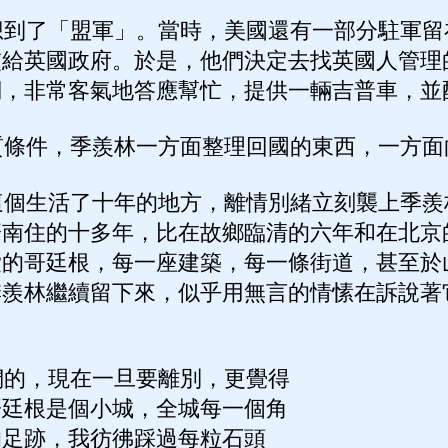
到了「盟軍」。當時，美國還有一部分駐軍留
交給英國政府。於是，他們決定去找英國人管理
們，非常客氣地答應幫忙，提供一輛吉普車，並
條件，季羨林一方面整理回國的東西，一方面
個生活了十年的地方，離情別緒立刻襲上季羨
濟南住的十多年，比在故鄉臨清的六年和在北京
愛的哥廷根，每一座建築，每一條街道，甚至於
季羨林繼續留下來，似乎用無言的情愫在訴說著
。
的，現在一旦要離別，更覺得
哥廷根是個小城，全城每一個角
的足跡，我彷彿踩過每粒石頭