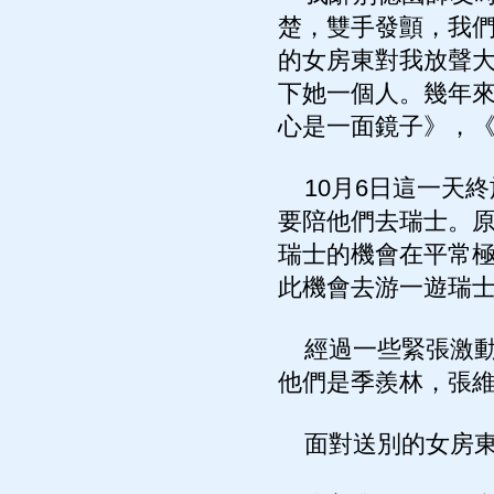
楚，雙手發顫，我
的女房東對我放聲
下她一個人。幾年來
心是一面鏡子》，《東
10月6日這一天
要陪他們去瑞士。
瑞士的機會在平常
此機會去游一遊瑞
經過一些緊張激動
他們是季羨林，張
面對送別的女房東