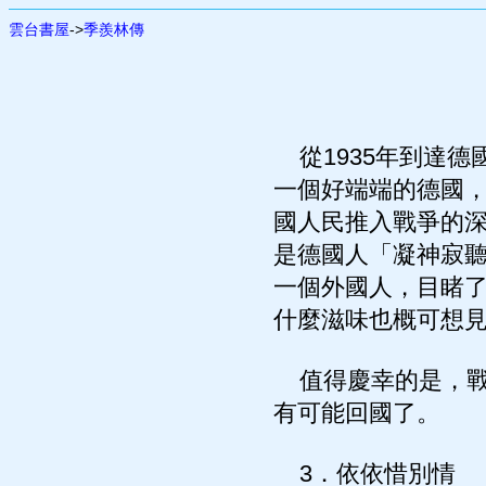
雲台書屋
->
季羨林傳
從1935年到達德
一個好端端的德國
國人民推入戰爭的
是德國人「凝神寂
一個外國人，目睹
什麼滋味也概可想
值得慶幸的是，戰
有可能回國了。
3．依依惜別情