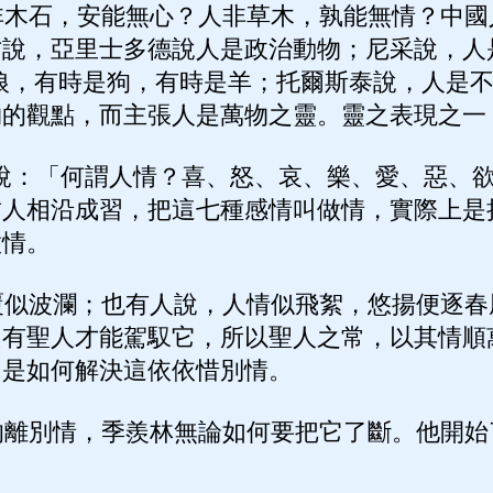
木石，安能無心？人非草木，孰能無情？中國
方說，亞里士多德說人是政治動物；尼采說，人
狼，有時是狗，有時是羊；托爾斯泰說，人是
物的觀點，而主張人是萬物之靈。靈之表現之一
說：「何謂人情？喜、怒、哀、樂、愛、惡、
哲人相沿成習，把這七種感情叫做情，實際上是
做情。
似波瀾；也有人說，人情似飛絮，悠揚便逐春
只有聖人才能駕馭它，所以聖人之常，以其情順
，是如何解決這依依惜別情。
離別情，季羨林無論如何要把它了斷。他開始
：