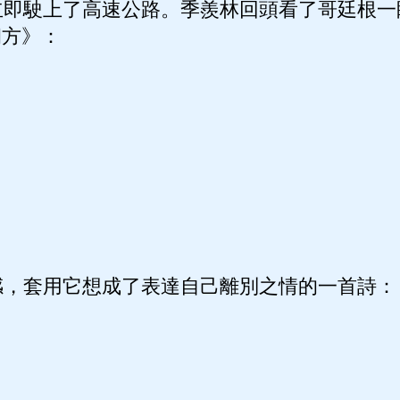
即駛上了高速公路。季羨林回頭看了哥廷根一
朔方》：
，
。
，
！
，套用它想成了表達自己離別之情的一首詩：
，
。