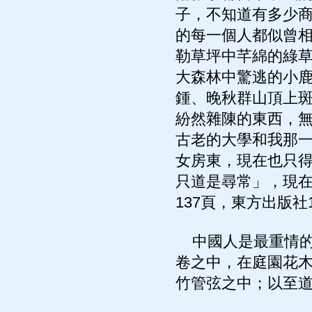
子，不知道有多少
的每一個人都似曾
勒草坪中芊綿的綠
大森林中驚逃的小
鍾、晚秋群山頂上
紛然雜陳的東西，
古老的大學和我那
女房東，現在也只
只道是尋常」，現在
137頁，東方出版社1
中國人是最重情的
卷之中，在庭園花
竹管弦之中；以至