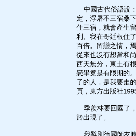
中國古代俗語說：
定，浮屠不三宿桑
住三宿，就會產生
利。我在哥廷根住
百倍。留戀之情，
從來也沒有想當和
西天無分，東土有
戀畢竟是有限期的
子的人，是我要走的
頁，東方出版社199
季羨林要回國了，
於出現了。
我辭別德國師友時