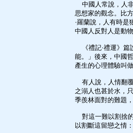
中國人常說，人非
思想家的觀念。比
·羅蘭說，人有時是
中國人反對人是動
《禮記·禮運》篇
能。」後來，中國
產生的心理體驗叫
有人說，人情翻覆
之溺人也甚於水，
季羨林面對的難題
對這一難以割捨的
以割斷這留戀之情