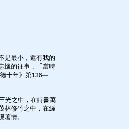
不是最小，還有我的
忘懷的往事，「當時
德十年》第136—
三光之中，在詩書萬
茂林修竹之中，在絲
現著情。