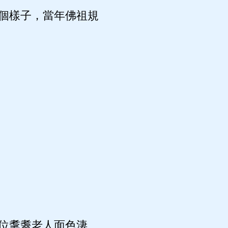
個樣子，當年佛祖規
位耄耋老人面色淒