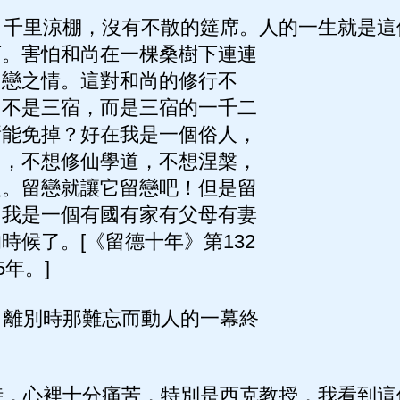
千里涼棚，沒有不散的筵席。人的一生就是這
下。害怕和尚在一棵桑樹下連連
留戀之情。這對和尚的修行不
了不是三宿，而是三宿的一千二
焉能免掉？好在我是一個俗人，
尚，不想修仙學道，不想涅槃，
根。留戀就讓它留戀吧！但是留
。我是一個有國有家有父母有妻
時候了。[《留德十年》第132
5年。]
離別時那難忘而動人的一幕終
，心裡十分痛苦，特別是西克教授，我看到這