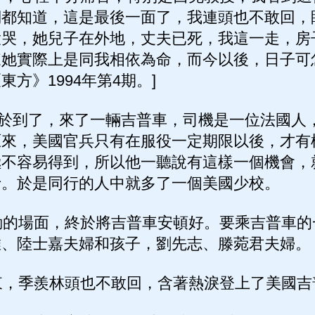
們都知道，這是最後一面了，我連頭也不敢回，
大哭，她兒子在外地，丈夫已死，我這一走，房
她實際上是同我相依為命，而今以後，日子可
方》1994年第4期。]
終於到了，來了一輛吉普車，司機是一位法國人
原來，美國官兵只有在服役一定期限以後，才有
極不容易得到，所以他一聽說有這樣一個機會，
士。於是同行的人中就多了一個美國少校。
的場面，終於將吉普車安頓好。要乘吉普車的
維、陸士嘉夫婦和孩子，劉先志、滕菀君夫婦。
，季羨林頭也不敢回，含著熱淚登上了美國吉