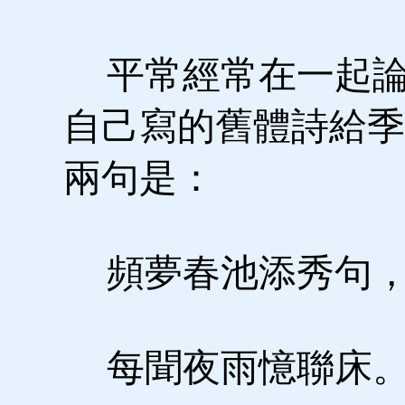
平常經常在一起論
自己寫的舊體詩給季
兩句是：
頻夢春池添秀句
每聞夜雨憶聯床