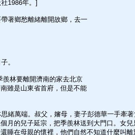
1986年。]
帶著鄉愁離緒離開故鄉，去一
子。
，季羨林要離開濟南的家去北京
濟南雖是山東省首府，但是不能
思緒萬端。叔父，嬸母，妻子彭德華一手牽著
幾個月的兒子延宗，把季羨林送到大門口。女兒
時還睡在母親的懷裡，他們自然不知道什麼叫離