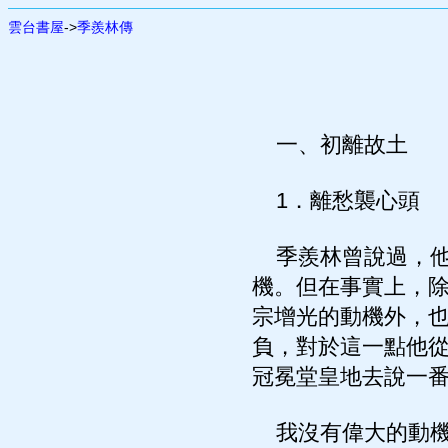
雲台書屋
->
季羨林傳
一、初離故土
1．離愁襲心頭
季羨林曾說過，他
機。但在事實上，
宗增光的動機外，
負，對於這一點他
冠冕堂皇地去說一
我沒有偉大的動機