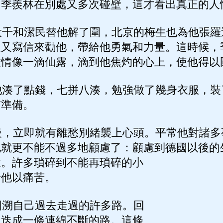
，季羨林在別處又多次碰壁，這才看出真正的人
千和潔民替他解了圍，北京的梅生也為他張羅
之又寫信來勸他，帶給他勇氣和力量。這時候，
友情像一滴仙露，滴到他焦灼的心上，使他得以
湊了點錢，七拼八湊，勉強做了幾身衣服，裝
質準備。
，立即就有離愁別緒襲上心頭。平常他對諸多
他就更不能不過多地顧慮了：顧慮到德國以後的
住。許多瑣碎到不能再瑣碎的小
給他以痛苦。
溯自己過去走過的許多路。回
印迭成一條連綿不斷的路。這條