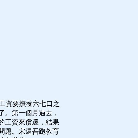
工資要撫養六七口之
了。第一個月過去，
的工資來償還，結果
問題。宋還吾跑教育