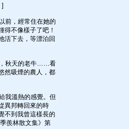
]
以前，經常住在她的
鍾得不像樣子了吧！
地活下去，等漂泊回
，秋天的老牛……看
悠然吸煙的農人，都
給我溫熱的感覺。但
從異邦轉回來的時
覺不到我曾這樣長的
《季羨林散文集》第