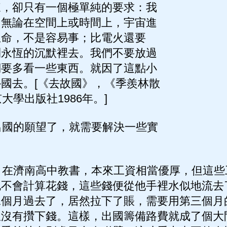
來，卻只有一個極單純的要求：我
，無論在空間上或時間上，宇宙進
生命，不是容易事；比電火還要
到永恆的沉默裡去。我們不要放過
們要多看一些東西。就因了這點小
國去。[《去故國》，《季羨林散
大學出版社1986年。]
國的願望了，就需要解決一些實
在濟南高中教書，本來工資相當優厚，但這些
也不會計算花錢，這些錢便從他手裡水似地流去
二個月過去了，居然拉下了賬，需要用第三個月
並沒有攢下錢。這樣，出國籌備路費就成了個大