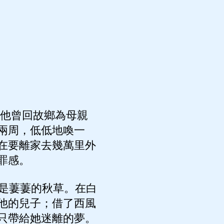
，他曾回故鄉為母親
兩周，低低地喚一
在要離家去幾萬里外
罪感。
是萋萋的秋草。在白
他的兒子；借了西風
只帶給她迷離的夢。