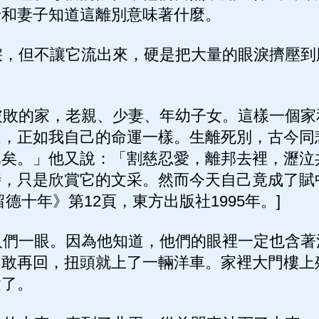
母和妻子知道這離別意味著什麼。
，但不讓它流出來，硬是把大量的眼淚擠壓到
敗的家，老親、少妻、年幼子女。這樣一個家
道，正如我自己的命運一樣。生離死別，古今同
已矣。」他又說：「割慈忍愛，離邦去裡，瀝泣
時，只是欣賞它的文采。然而今天自己竟成了賦
德十年》第12頁，東方出版社1995年。]
們一眼。因為他知道，他們的眼裡一定也含著
不敢再回，扭頭就上了一輛洋車。家裡大門樓上
逝了。