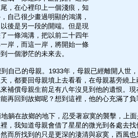
末尾，在心裡印上一個淺痕，知
外，自己很少畫過明顯的鴻溝，
，以後是另一段的開端。但是現
畫了一條鴻溝，把以前二十四年
那一岸，而這一岸，將開始一條
帶到一個渺茫的未來去。
自己的母親。1933年，母親已經離開人世
秋天，都要回母親墳上去看看，在母親墓旁繞上
此來補償母親生前足有八年沒見到他的遺恨。現
才能再回到故鄉呢？想到這裡，他的心充滿了負
地躺在故鄉的地下，忍受著寂寞的襲擊，上面
朧裡，我知道母親會借了星星的微光到各處去找
。然而所找到的只是更深的淒清與寂寞，西風也