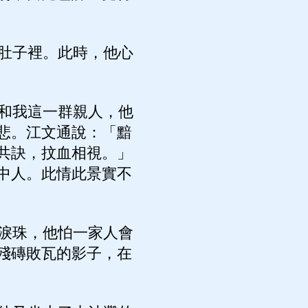
肚子裡。此時，他心
和我這一群親人，他
悲。江文通說：「黯
共訣，抆血相視。」
中人。此情此景實不
淚珠，他怕一家人會
殘磚敗瓦的影子，在