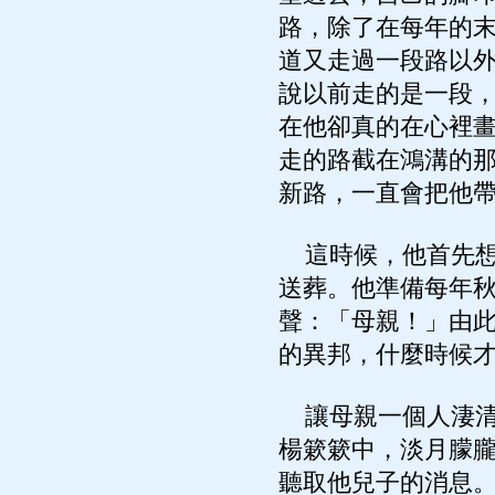
路，除了在每年的
道又走過一段路以
說以前走的是一段
在他卻真的在心裡
走的路截在鴻溝的
新路，一直會把他
這時候，他首先想到
送葬。他準備每年
聲：「母親！」由
的異邦，什麼時候
讓母親一個人淒清
楊簌簌中，淡月朦
聽取他兒子的消息