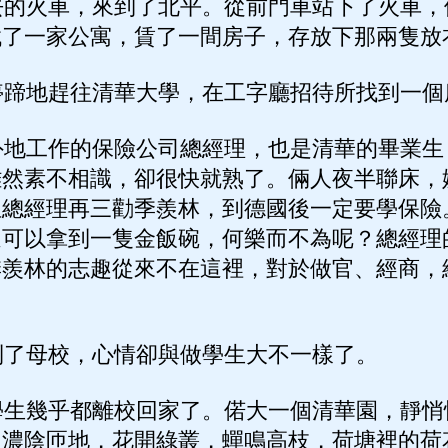
的火車，來到了北平。從前門車站下了火車，
找了一家公寓，賃了一間房子，存放下那兩隻放
蹄地趕往清華大學，在工字廳招待所找到一個
地工作的保險公司總經理，也是清華的畢業生
雖然素不相識，卻很快就熟了。倆人夜半聯床，
位總經理再三勸季羨林，到德國後一定要學保險
還可以拿到一隻金飯碗，何樂而不為呢？總經理
季羨林的志趣從來不在這裡，對於做官、經商，
了母校，心情卻與做學生大不一樣了。
生幾乎都離校回家了。偌大一個清華園，靜悄
，濃陰匝地，花開綠叢，蟬鳴高枝，荷塘裡的荷