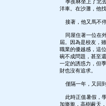
季羨林坐上了北去
洋車。在沙灘，他
接著，他又馬不停
同屋住著一位在外
屆。因為是校友，
職業的優越感，這
碗不成問題，甚至
一定的誘惑力，但
財也沒有追求。
僅隔一年，又回到
此時正值暑假，學
加旖旎，高樹蔽天