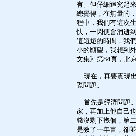
有。但仔細追究起
總覺得，在無量的
程中，我們有這次
快，一閃便會消逝
這短短的時間，我
小的願望，我想到外
文集》第84頁，北京
現在，真要實現出
際問題。
首先是經濟問題。
家，再加上他自己
錢沒剩下幾個，第
是教了一年書，卻