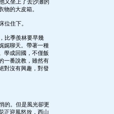
他又坐上了去沙灘的
衣物的大皮箱。
床位住下。
，比季羨林要早幾
娓娓聊天。帶著一種
。學成回國，不僅飯
的一番說教，雖然有
絕對沒有興趣，對發
悄的。但是風光卻更
花正迎風怒放，西山