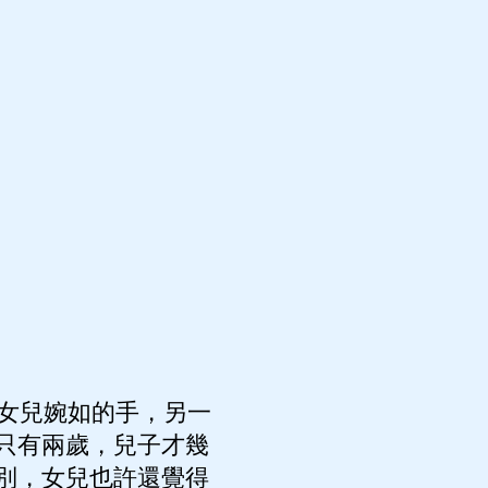
女兒婉如的手，另一
只有兩歲，兒子才幾
別，女兒也許還覺得