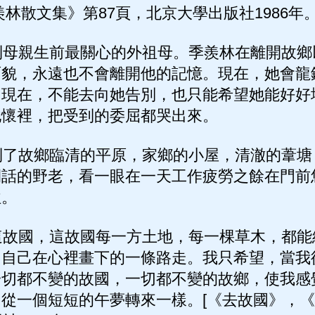
林散文集》第87頁，北京大學出版社1986年。
母親生前最關心的外祖母。季羨林在離開故鄉
面貌，永遠也不會離開他的記憶。現在，她會龍
！現在，不能去向她告別，也只能希望她能好好
她懷裡，把受到的委屈都哭出來。
了故鄉臨清的平原，家鄉的小屋，清澈的葦塘
閒話的野老，看一眼在一天工作疲勞之餘在門前
往。
故國，這故國每一方土地，每一棵草木，都能
了自己在心裡畫下的一條路走。我只希望，當我
一切都不變的故國，一切都不變的故鄉，使我感
從一個短短的午夢轉來一樣。[《去故國》，