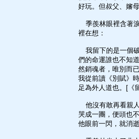
好玩。但叔父、嬸
季羨林眼裡含著淚
裡在想：
我留下的是一個破
們的命運誰也不知
然銷魂者，唯別而
我從前讀《別賦》
足為外人道也。[《留
他沒有敢再看親人
哭成一團，便頭也
他眼前一閃，就消