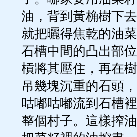
油，背到黃桷樹下去
就把曬得焦乾的油菜
石槽中間的凸出部位
槓將其壓住，再在樹
吊幾塊沉重的石頭，
咕嘟咕嘟流到石槽裡
整個村子。這樣搾油