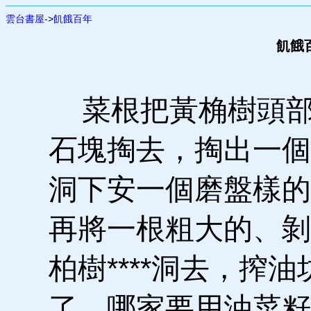
雲台書屋
->
飢餓百年
飢餓百
菜根把黃桷樹頭部
石塊掏去，掏出一個
洞下安一個磨盤樣的
再將一根粗大的、剝
柏樹****洞去，搾
了。哪家要用油菜籽