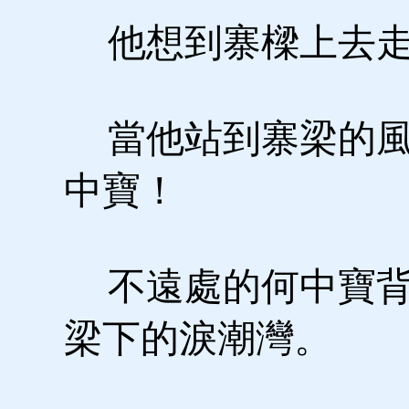
他想到寨樑上去走
當他站到寨梁的風
中寶！
不遠處的何中寶背
梁下的淚潮灣。