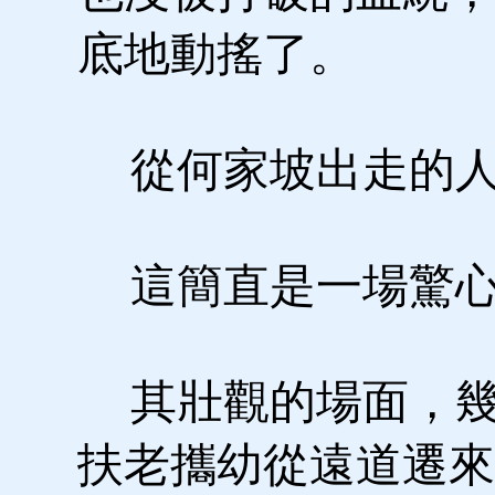
底地動搖了。
從何家坡出走的人
這簡直是一場驚心
其壯觀的場面，幾
扶老攜幼從遠道遷來