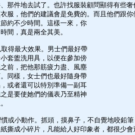
件、那件地去試了。也許找服裝顧問顯得有些奢
買衣服，他們的建議會是免費的。而且他們跟你
以節約不少時間。這樣一來，你
了時間，真是兩全其美。
取得最大效果。男士們最好帶
一小套盥洗用具，以便在參加傍
議之前，把他那筋疲力盡、風塵
下。同樣，女士們也最好隨身帶
品，或者還可以特別準備一副耳
總之是要使她們的儀表乃至精神
息。
慣或小動作。抓頭，摸鼻子，不自覺地咬鉛筆
巾紙撕成小碎片，凡能給人好印象者，都很少會