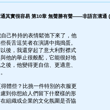
通其實很容易 第10章 無聲勝有聲——非語言溝通 (
自己矜持的表情鬆弛下來了，他
那些長舌逗笑者在演講中搗搗蛋。
信以後，我還穿起了意大利對襟式
服與他的舉止很般配，它能很好地
此之後，他變得更自信、更適意、
了。
得體些？比挑一件特別的衣服更
考慮到你想給人們留下什麼樣的形
所在組織或企業的文化氛圍是否協