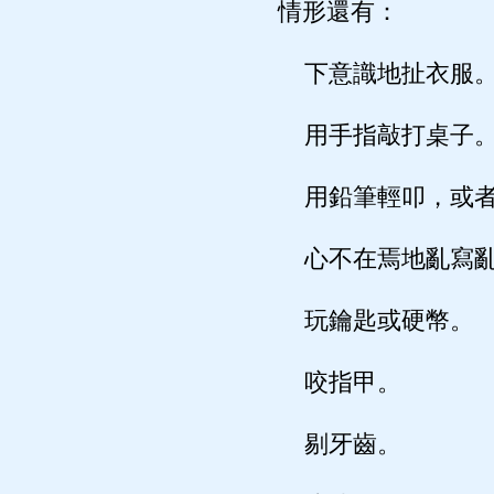
情形還有：
下意識地扯衣服
用手指敲打桌子
用鉛筆輕叩，或者
心不在焉地亂寫亂
玩鑰匙或硬幣。
咬指甲。
剔牙齒。