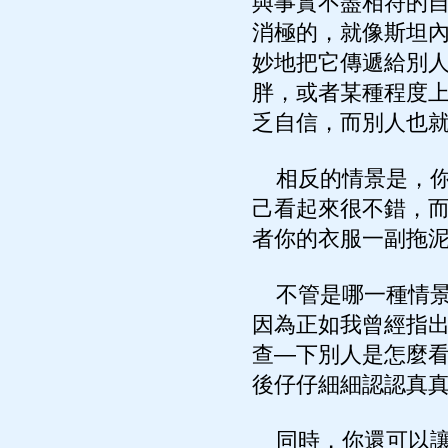
與事實不盡相符的
消極的，就像斯坦
妙地把它傳遞給別
胖，或者某種程度
乏自信，而別人也
相反的情景是，你
己看起來很不錯，
者你的衣服一副拖
不管是哪一種情景
因為正如我曾經指
查—下別人是怎麼
後仔仔細細認認真
同時，你還可以讓