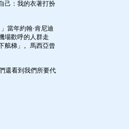
自己：我的衣著打扮
」當年約翰·肯尼迪
機場歡呼的人群走
下舷梯」。馬西亞曾
們還看到我們所要代