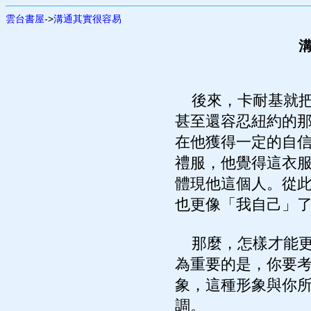
雲台書屋
->
溝通其實很容易
溝
後來，卡耐基就把
甚至還容忍紐約的
在他獲得一定的自
禮服，他覺得這衣
體現他這個人。從
也更像「我自己」
那麼，怎樣才能更
為重要的是，你要
象，這種形象與你
調。