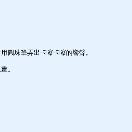
。
。
用圓珠筆弄出卡嚓卡嚓的響聲。
畫。