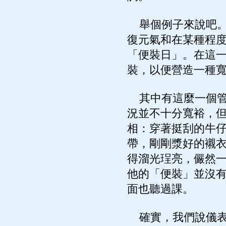
舉個例子來說吧。
復元氣和在某種程
「便裝日」。在這
裝，以便營造一種
其中有這麼一個管
況並不十分寬裕，
相：穿著挺刮的牛
帶，剛剛漿好的襯
得溜光珵亮，儼然
他的「便裝」並沒
面也聽過課。
確實，我們說儀表