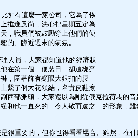
比如有這麼一家公司，它為了恢
度上推進風尚，決心把星期五定為
一天，職員們被鼓勵穿上他們的便
寬鬆的、臨近週末的氣氛。
理人員，大家都知道他的經濟狀
但他在第一個「便裝日」卻這樣亮
仔褲，圍著飾有顯眼大銀扣的腰
衣上繫了個大花領結，名貴皮鞋擦
一副西部派頭，大家還以為剛從俄克拉荷馬的音
有緩和他一直來的「令人敬而遠之」的形象，雖
是很重要的，但你也得看看場合。雖然，在什