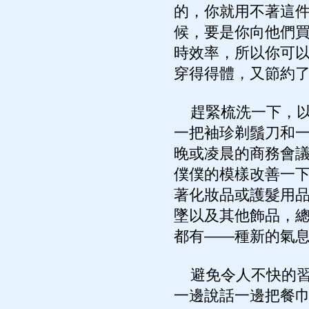
的，你就用不著這
候，要是你向他們
時效率，所以你可
穿得得體，又節約
趕緊梳洗一下，以
一把袖珍剃鬚刀和
晚或凌晨的商務會
僕僕的模樣改善一
著化妝品或護髮用
墜以及其他飾品，
都有——種新的氣
避免令人不快的習
一邊說話一邊把餐