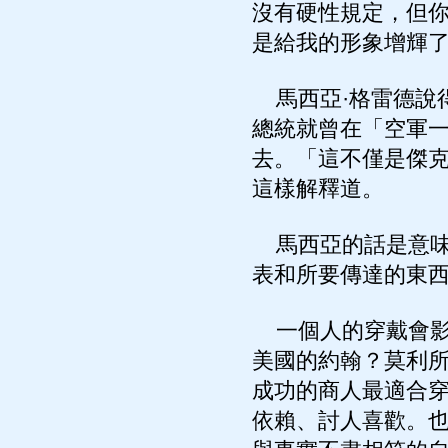
沒有硬性規定，但
是給我的形象增輝
馬西亞·格雷德說
總統就曾在「空軍
去。「這不僅是傑
這樣解釋道。
馬西亞的話是意味
表和所要傳達的東
一個人的穿戴會影
美國的約翰？莫利
成功的商人最適合
依賴、討人喜歡。