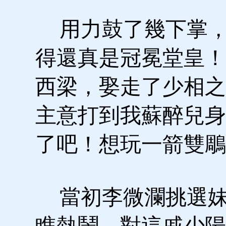
用力鼓了幾下掌，
得還真是冠冕堂皇！
西梁，娶走了少相之
主意打到我蘇醉兒身
了吧！想玩一箭雙鵰
當初李微瀾挑選妹
瞧熱鬧，對這戚少陽