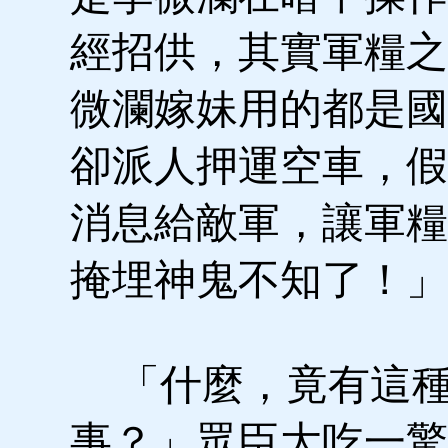
經招供，其實軍糧之
微瀾嫁妹用的都是國
卻派人押運空車，假
消息給敵軍，讓軍糧
掩埋神鬼不知了！」
「什麼，竟有這
事？」眾臣大吃一驚