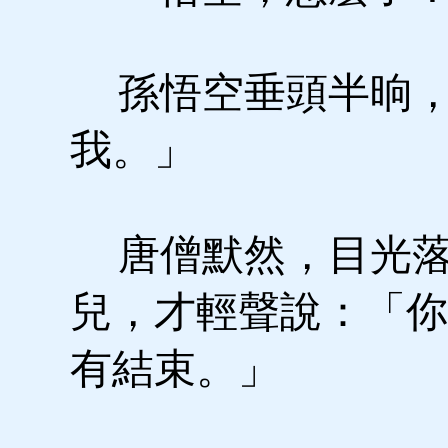
孫悟空垂頭半晌，
我。」
唐僧默然，目光落
兒，才輕聲說：「你
有結束。」