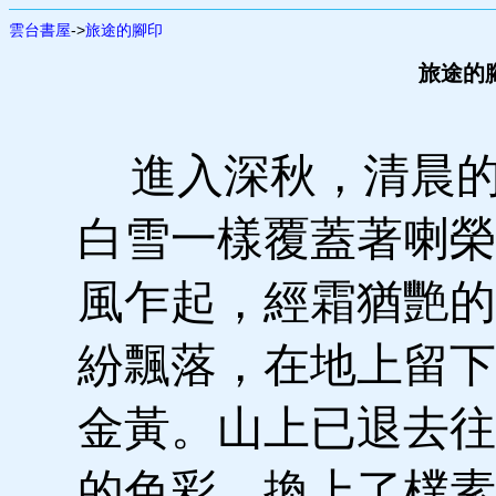
雲台書屋
->
旅途的腳印
旅途的腳
進入深秋，清晨的
白雪一樣覆蓋著喇榮
風乍起，經霜猶艷的
紛飄落，在地上留下
金黃。山上已退去往
的色彩，換上了樸素