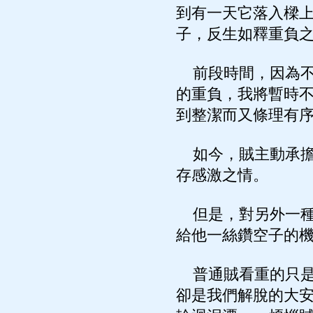
到有一天它落入樑
子，反生如釋重負
前段時間，因為不
的重負，我將暫時
到整潔而又條理有
如今，賊主動承擔
存感激之情。
但是，對另外一種
給他一絲鑽空子的
普通賊看重的只是
卻是我們解脫的大