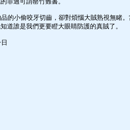
賊的罪過可謂罄竹難書。
品的小偷咬牙切齒，卻對煩惱大賊熟視無睹。
就知道誰是我們更要瞪大眼睛防護的真賊了。
一日