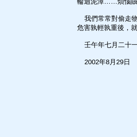
輪迴泥潭……煩惱
我們常常對偷走物
危害孰輕孰重後，
壬午年七月二十
2002年8月29日