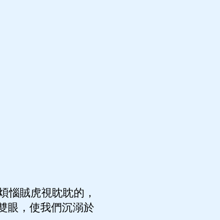
煩惱賊虎視眈眈的，
雙眼，使我們沉溺於