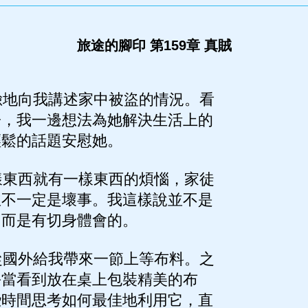
旅途的腳印 第159章 真賊
地向我講述家中被盜的情況。看
子，我一邊想法為她解決生活上的
輕鬆的話題安慰她。
東西就有一樣東西的煩惱，家徒
並不一定是壞事。我這樣說並不是
，而是有切身體會的。
國外給我帶來一節上等布料。之
每當看到放在桌上包裝精美的布
些時間思考如何最佳地利用它，直