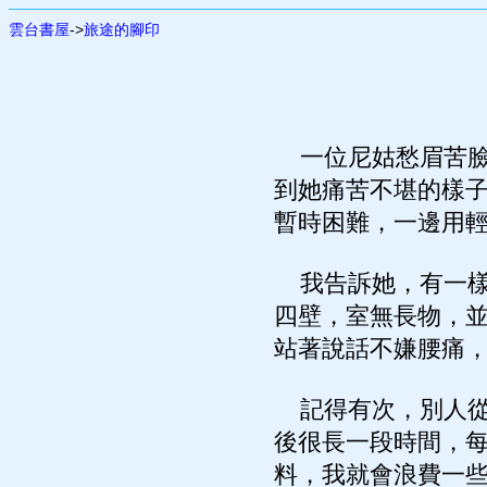
雲台書屋
->
旅途的腳印
一位尼姑愁眉苦臉
到她痛苦不堪的樣
暫時困難，一邊用
我告訴她，有一樣
四壁，室無長物，
站著說話不嫌腰痛
記得有次，別人從
後很長一段時間，
料，我就會浪費一