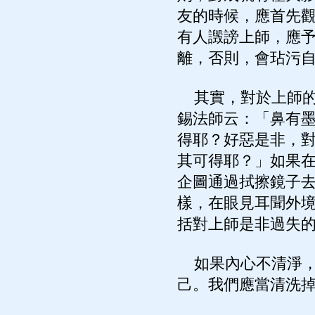
友的時候，應首先
有人譭謗上師，應
離，否則，會玷污
其實，對於上師的
錫法師云：「鼻有
得耶？好惡是非，
其可得耶？」如果
企圖通過拭擦鏡子
樣，在眼見耳聞外
括對上師是非過失
如果內心不清淨，
己。我們應當清洗