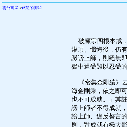
雲台書屋
->
旅途的腳印
破顯宗四根本戒，
灌頂、懺悔後，仍
譭謗上師，則絕無
獄中遭受難以忍受
《密集金剛續》云
海金剛乘，依之即
也不可成就。」其
謗上師者不得成就
謗上師、違反誓言
則，對成就有極大