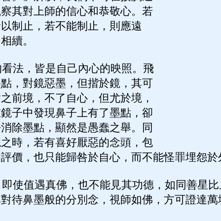
觀察其對上師的信心和恭敬心。若
予以制止，若不能制止，則應遠
自相續。
看法，皆是自己內心的映照。飛
墨點，對鏡惡墨，但揩於鏡，其可
對之前境，不了自心，但尤於境，
在鏡子中發現鼻子上有了墨點，卻
去消除墨點，顯然是愚蠢之舉。同
境之時，若有喜好厭惡的念頭，包
的評價，也只能歸咎於自心，而不能怪罪埋怨於
即使值遇真佛，也不能見其功德，如同善星比
掉對待鼻墨般的分別念，視師如佛，方可證達萬