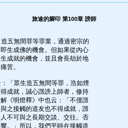
旅途的腳印 第100章 謗師
造五無間罪等罪業，通過密宗的
有即生成佛的機會。但如果從內心
即生成就的機會，並且會長劫於地
的痛苦。
：「眾生造五無間等罪，浩如煙
可得成就，誠心譭謗上師者，修持
註解《明燈釋》中也云：「不僅譭
，與之接觸的道友也不得成就，譭
的人不可與之長期交談、交往。否
影響。」所以，我們平時在接觸道