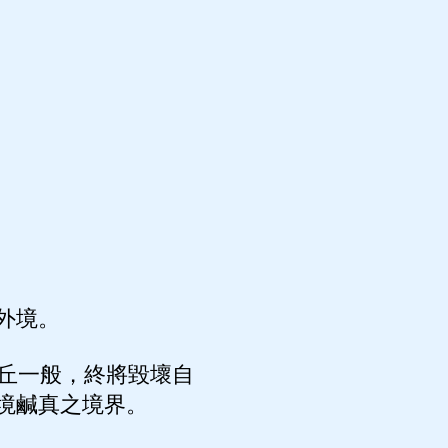
外境。
丘一般，終將毀壞自
境鹹真之境界。