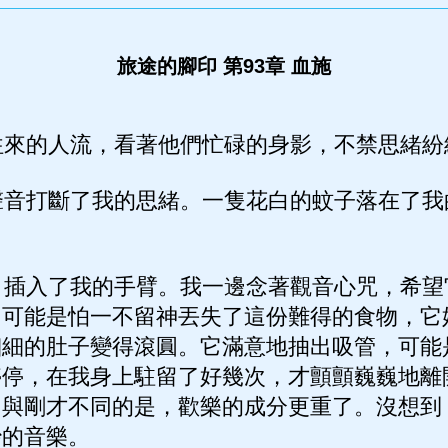
旅途的腳印 第93章 血施
來的人流，看著他們忙碌的身影，不禁思緒紛
音打斷了我的思緒。一隻花白的蚊子落在了我
插入了我的手臂。我一邊念著觀音心咒，希望
。可能是怕一不留神丟失了這份難得的食物，它
細細的肚子變得滾圓。它滿意地抽出吸管，可能
停停，在我身上駐留了好幾次，才顫顫巍巍地離
，與剛才不同的是，歡樂的成分更重了。沒想到
妙的音樂。