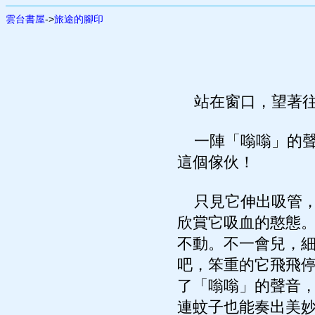
雲台書屋
->
旅途的腳印
站在窗口，望著往
一陣「嗡嗡」的聲
這個傢伙！
只見它伸出吸管，
欣賞它吸血的憨態
不動。不一會兒，
吧，笨重的它飛飛
了「嗡嗡」的聲音
連蚊子也能奏出美