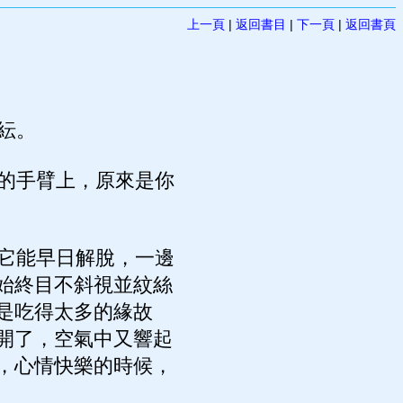
上一頁
|
返回書目
|
下一頁
|
返回書頁
紜。
的手臂上，原來是你
它能早日解脫，一邊
始終目不斜視並紋絲
是吃得太多的緣故
開了，空氣中又響起
，心情快樂的時候，