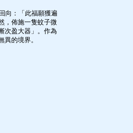
回向：「此福願獲遍
然，佈施一隻蚊子微
漸次盈大器」。作為
無異的境界。