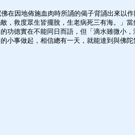
佛在因地佈施血肉時所誦的偈子背誦出來以作
怨敵，救度眾生皆擺脫，生老病死三有海。」當
尊的功德實在不能同日而語，但「滴水雖微小，
滴的小事做起，相信總有一天，就能達到與佛陀