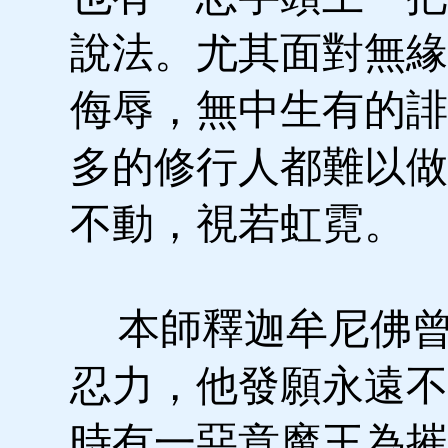
說法。尤其面對無緣
侮辱，無中生有的誹
多的修行人都難以做
不動，視若虹霓。
本師釋迦牟尼佛曾
忍力，他發願永遠不
時有一惡意魔王為摧