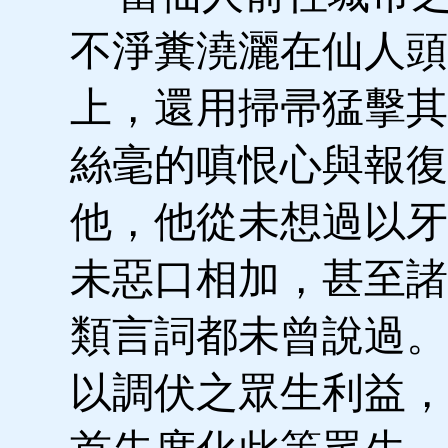
不淨糞澆灑在仙人頭
上，還用掃帚猛擊其
絲毫的嗔恨心與報復
他，他從未想過以牙
未惡口相加，甚至諸
類言詞都未曾說過。
以調伏之眾生利益，