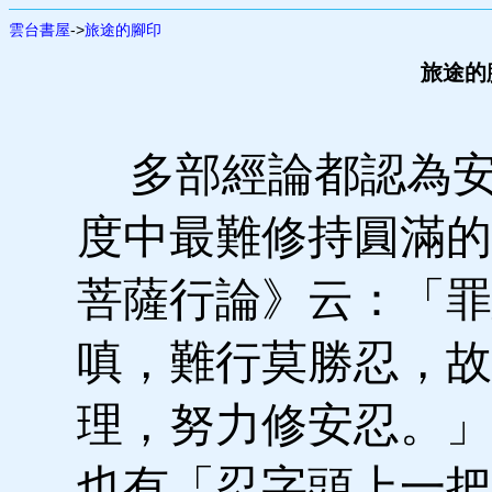
雲台書屋
->
旅途的腳印
旅途的
多部經論都認為安
度中最難修持圓滿的
菩薩行論》云：「罪
嗔，難行莫勝忍，故
理，努力修安忍。」
也有「忍字頭上一把