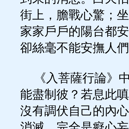
街上，膽戰心驚；坐
家家戶戶的陽台都安
卻絲毫不能安撫人們
《入菩薩行論》中
能盡制彼？若息此嗔
沒有調伏自己的內心
消滅，完全是癡心妄