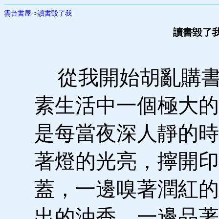
雲台書屋
->
讀書毀了我
讀書毀了我
從我開始胡亂購書
素生活中一個極大的
是每當夜深人靜的時
著燈的光亮，擰開印
蓋，一邊嗅著潤紅的
出的油香，一邊品著