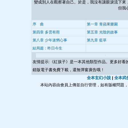
變成別人在觀察著自己。於是，我沒有讓眼淚流下來
但我
序 曲
第一章 青蘋果樂園
第四章 多雲有雨
第五章 光陰的故事
第八章 少年迷惘心事
第九章 藍草
結局篇：昨日今生
友情提示:《
紅孩子
》是一本其他類型作品。更多好看
錯版電子書免費下載，還無彈窗廣告哦！
全本玄幻小說
|
全本武
本站內容由會員上傳並自行管理，如有版權問題，請與本站聯