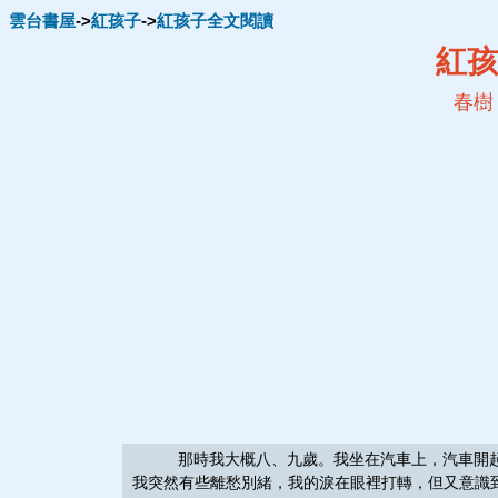
雲台書屋
->
紅孩子
->
紅孩子全文閱讀
紅孩
春樹
那時我大概八、九歲。我坐在汽車上，汽車開起來
我突然有些離愁別緒，我的淚在眼裡打轉，但又意識